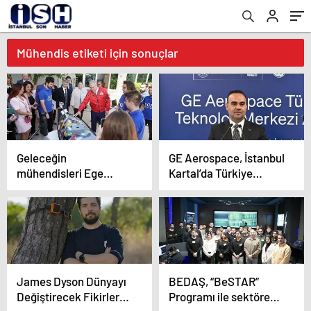
Mühendis etiketi için sonuçlar
Geleceğin
GE Aerospace, İstanbul
mühendisleri Ege
Kartal’da Türkiye
Üniversitesinde
Teknoloji Merkezi’nin
yetişiyor
Yeni Yerleşkesini
İstanbul’da Açtı
James Dyson Dünyayı
BEDAŞ, “BeSTAR”
Değiştirecek Fikirler
Programı ile sektöre