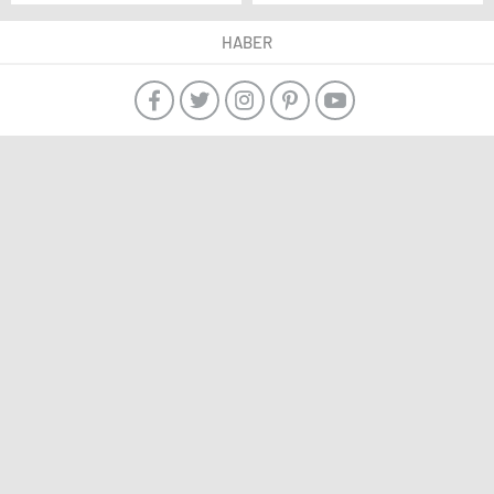
arıyor: 2024 James
yeni nesil mühendisler
Dyson Ödülü
kazandırıyor
HABER
Başvuruları Başladı