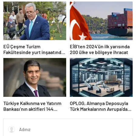
Mühendisliği Bölümleri
Avrupa’da Tanınacak”
EÜ Çeşme Turizm
EİB’ten 2024’ün ilk yarısında
Fakültesinde yurt inşaatında
200 ülke ve bölgeye ihracat
sona gelindi
Türkiye Kalkınma ve Yatırım
OPLOG, Almanya Deposuyla
Bankası’nın aktifleri 144
Türk Markalarının Avrupa’da
milyar TL’ye ulaştı
Büyümesine Destek Oluyor