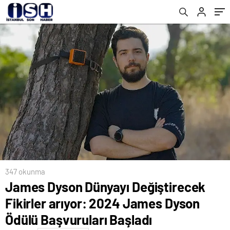
Başladı
Lise Medeniyet Akademisi’ni Açtı
347 okunma
James Dyson Dünyayı Değiştirecek
Fikirler arıyor: 2024 James Dyson
Ödülü Başvuruları Başladı