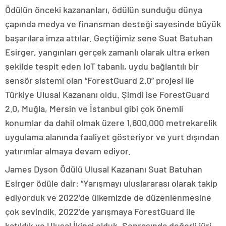
Ödülün önceki kazananları, ödülün sunduğu dünya
çapında medya ve finansman desteği sayesinde büyük
başarılara imza attılar. Geçtiğimiz sene Suat Batuhan
Esirger, yangınları gerçek zamanlı olarak ultra erken
şekilde tespit eden IoT tabanlı, uydu bağlantılı bir
sensör sistemi olan “ForestGuard 2.0” projesi ile
Türkiye Ulusal Kazananı oldu. Şimdi ise ForestGuard
2.0, Muğla, Mersin ve İstanbul gibi çok önemli
konumlar da dahil olmak üzere 1,600,000 metrekarelik
uygulama alanında faaliyet gösteriyor ve yurt dışından
yatırımlar almaya devam ediyor.
James Dyson Ödülü Ulusal Kazananı Suat Batuhan
Esirger ödüle dair: “Yarışmayı uluslararası olarak takip
ediyorduk ve 2022’de ülkemizde de düzenlenmesine
çok sevindik. 2022’de yarışmaya ForestGuard ile
katıldık ve Ulusal İkinci olduk. Sonrasında değerli jüri