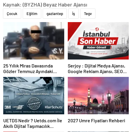
Kaynak: (BYZHA) Beyaz Haber Ajansı
Çocuk
Eğitim
gaziantep
İş
Tegv
25 Yıllık Miras Davasında
Serjoy : Dijital Medya Ajansı,
Gözler Temmuz Ayındaki
Google Reklam Ajansı, SEO
Karar Duruşmasına Çevrildi
Ajansı ve Web Tasarım Ajansı
UETDS Nedir ? Uetds.com İle
2027 Umre Fiyatları Rehberi
Akıllı Dijital Taşımacılık
Yazılımı