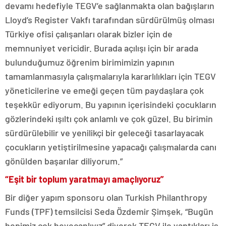
devamı hedefiyle TEGV’e sağlanmakta olan bağışların
Lloyd’s Register Vakfı tarafından sürdürülmüş olması
Türkiye ofisi çalışanları olarak bizler için de
memnuniyet vericidir. Burada açılışı için bir arada
bulunduğumuz öğrenim birimimizin yapının
tamamlanmasıyla çalışmalarıyla kararlılıkları için TEGV
yöneticilerine ve emeği geçen tüm paydaşlara çok
teşekkür ediyorum. Bu yapının içerisindeki çocukların
gözlerindeki ışıltı çok anlamlı ve çok güzel. Bu birimin
sürdürülebilir ve yenilikçi bir geleceği tasarlayacak
çocukların yetiştirilmesine yapacağı çalışmalarda canı
gönülden başarılar diliyorum.”
“Eşit bir toplum yaratmayı amaçlıyoruz”
Bir diğer yapım sponsoru olan
Turkish Philanthropy
Funds (TPF) temsilcisi Seda Özdemir Şimşek, “Bugün
hepimiz çok heyecanlıyız” diyerek TEGV ile yaptıkları iş