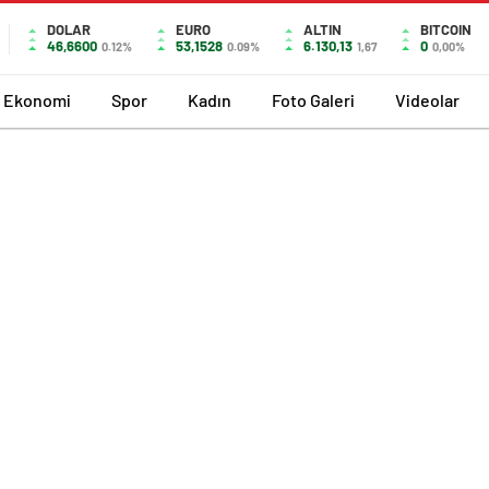
DOLAR
EURO
ALTIN
BITCOIN
46,6600
53,1528
6.130,13
0
0.12%
0.09%
1,67
0,00%
Ekonomi
Spor
Kadın
Foto Galeri
Videolar