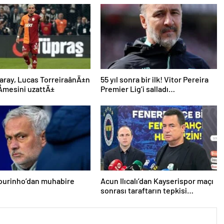
aray, Lucas TorreiraânÄ±n
55 yıl sonra bir ilk! Vitor Pereira
mesini uzattÄ±
Premier Lig’i salladı…
ourinho’dan muhabire
Acun Ilıcalı’dan Kayserispor maçı
sonrası taraftarın tepkisi
hakkında açıklama