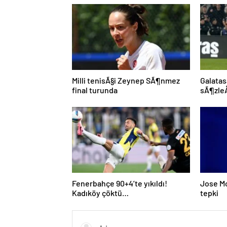
Milli tenisÃ§i Zeynep SÃ¶nmez
Galatas
final turunda
sÃ¶zleÅ
Fenerbahçe 90+4’te yıkıldı!
Jose M
Kadıköy çöktü…
tepki