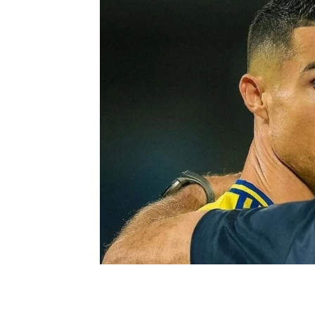
0
BEĞENDİM
ABONE OL