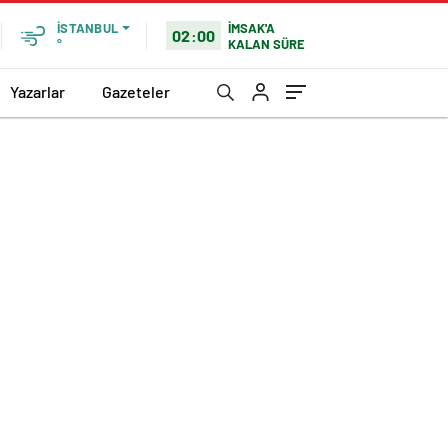
İMSAK'A
İSTANBUL
02:00
KALAN SÜRE
°
Yazarlar
Gazeteler