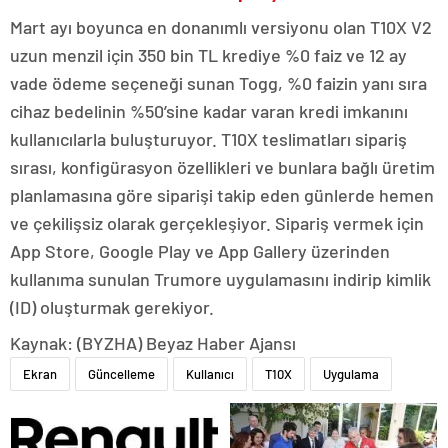
Mart ayı boyunca en donanımlı versiyonu olan T10X V2
uzun menzil için 350 bin TL krediye %0 faiz ve 12 ay
vade ödeme seçeneği sunan Togg, %0 faizin yanı sıra
cihaz bedelinin %50’sine kadar varan kredi imkanını
kullanıcılarla buluşturuyor. T10X teslimatları sipariş
sırası, konfigürasyon özellikleri ve bunlara bağlı üretim
planlamasına göre siparişi takip eden günlerde hemen
ve çekilişsiz olarak gerçekleşiyor. Sipariş vermek için
App Store, Google Play ve App Gallery üzerinden
kullanıma sunulan Trumore uygulamasını indirip kimlik
(ID) oluşturmak gerekiyor.
Kaynak: (BYZHA) Beyaz Haber Ajansı
Ekran
Güncelleme
Kullanıcı
T10X
Uygulama