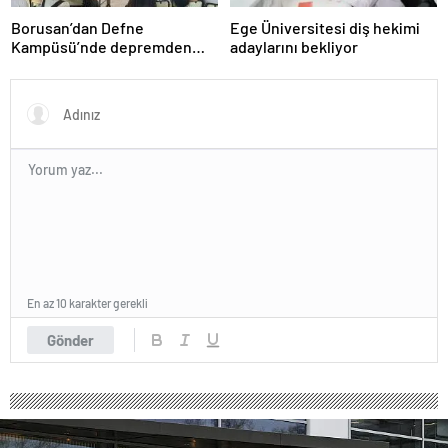
Borusan’dan Defne
Ege Üniversitesi diş hekimi
Kampüsü’nde depremden
adaylarını bekliyor
etkilenen çocuklar ve
gençlerin kariyer
yolculuklarına destek
En az 10 karakter gerekli
Gönder