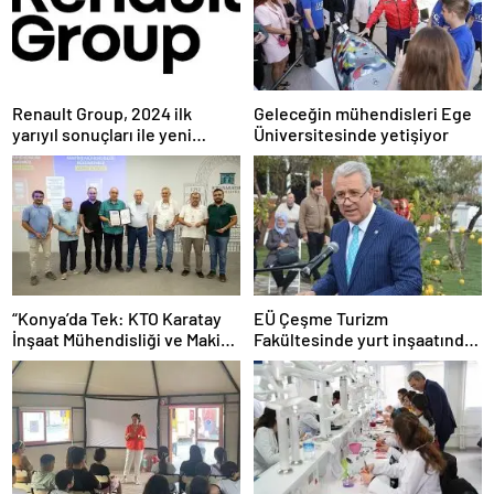
Renault Group, 2024 ilk
Geleceğin mühendisleri Ege
yarıyıl sonuçları ile yeni
Üniversitesinde yetişiyor
rekorlar kırmaya ve
performansını geliştirmeye
devam ediyor
“Konya’da Tek: KTO Karatay
EÜ Çeşme Turizm
İnşaat Mühendisliği ve Makine
Fakültesinde yurt inşaatında
Mühendisliği Bölümleri
sona gelindi
Avrupa’da Tanınacak”