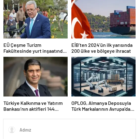
Avrupa’da Tanınacak”
EÜ Çeşme Turizm
EİB’ten 2024’ün ilk yarısında
Fakültesinde yurt inşaatında
200 ülke ve bölgeye ihracat
sona gelindi
Türkiye Kalkınma ve Yatırım
OPLOG, Almanya Deposuyla
Bankası’nın aktifleri 144
Türk Markalarının Avrupa’da
milyar TL’ye ulaştı
Büyümesine Destek Oluyor