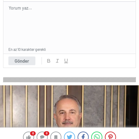
En az 10 karakter gerekli
Gönder
0
0
0
0