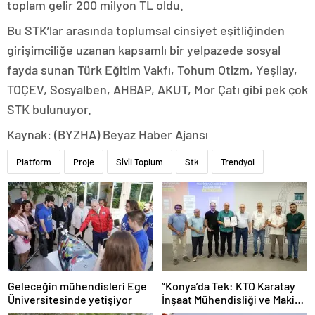
toplam gelir 200 milyon TL oldu.
Bu STK’lar arasında toplumsal cinsiyet eşitliğinden
girişimciliğe uzanan kapsamlı bir yelpazede sosyal
fayda sunan Türk Eğitim Vakfı, Tohum Otizm, Yeşilay,
TOÇEV, Sosyalben, AHBAP, AKUT, Mor Çatı gibi pek çok
STK bulunuyor.
Kaynak: (BYZHA) Beyaz Haber Ajansı
Platform
Proje
Sivil Toplum
Stk
Trendyol
Geleceğin mühendisleri Ege
“Konya’da Tek: KTO Karatay
Üniversitesinde yetişiyor
İnşaat Mühendisliği ve Makine
Mühendisliği Bölümleri