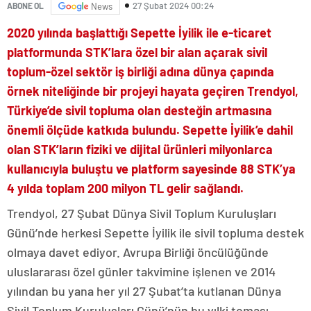
27 Şubat 2024 00:24
ABONE OL
News
2020 yılında başlattığı Sepette İyilik ile e-ticaret
platformunda STK’lara özel bir alan açarak sivil
toplum-özel sektör iş birliği adına dünya çapında
örnek niteliğinde bir projeyi hayata geçiren Trendyol,
Türkiye’de sivil topluma olan desteğin artmasına
önemli ölçüde katkıda bulundu. Sepette İyilik’e dahil
olan STK’ların fiziki ve dijital ürünleri milyonlarca
kullanıcıyla buluştu ve platform sayesinde 88 STK’ya
4 yılda toplam 200 milyon TL gelir sağlandı.
Trendyol, 27 Şubat Dünya Sivil Toplum Kuruluşları
Günü’nde herkesi Sepette İyilik ile sivil topluma destek
olmaya davet ediyor. Avrupa Birliği öncülüğünde
uluslararası özel günler takvimine işlenen ve 2014
yılından bu yana her yıl 27 Şubat’ta kutlanan Dünya
Sivil Toplum Kuruluşları Günü’nün bu yılki teması