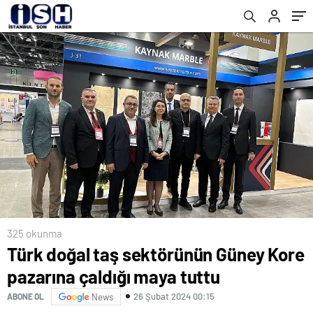
325 okunma
Türk doğal taş sektörünün Güney Kore
pazarına çaldığı maya tuttu
26 Şubat 2024 00:15
ABONE OL
News