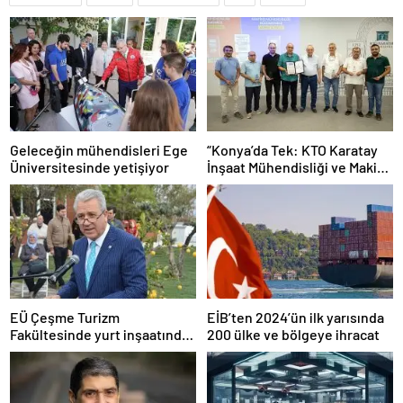
Geleceğin mühendisleri Ege
“Konya’da Tek: KTO Karatay
Üniversitesinde yetişiyor
İnşaat Mühendisliği ve Makine
Mühendisliği Bölümleri
Avrupa’da Tanınacak”
EÜ Çeşme Turizm
EİB’ten 2024’ün ilk yarısında
Fakültesinde yurt inşaatında
200 ülke ve bölgeye ihracat
sona gelindi