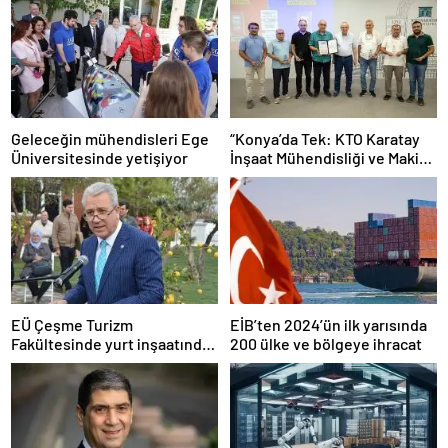
Geleceğin mühendisleri Ege
“Konya’da Tek: KTO Karatay
Üniversitesinde yetişiyor
İnşaat Mühendisliği ve Makine
Mühendisliği Bölümleri
Avrupa’da Tanınacak”
EÜ Çeşme Turizm
EİB’ten 2024’ün ilk yarısında
Fakültesinde yurt inşaatında
200 ülke ve bölgeye ihracat
sona gelindi