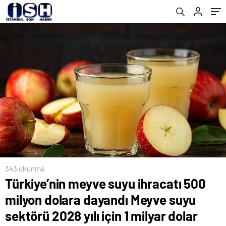
için 1 milyar dolar ihracat hedefine kilitlendi
dışı alana sürüklüyor…
343 okunma
Türkiye’nin meyve suyu ihracatı 500
milyon dolara dayandı Meyve suyu
sektörü 2028 yılı için 1 milyar dolar