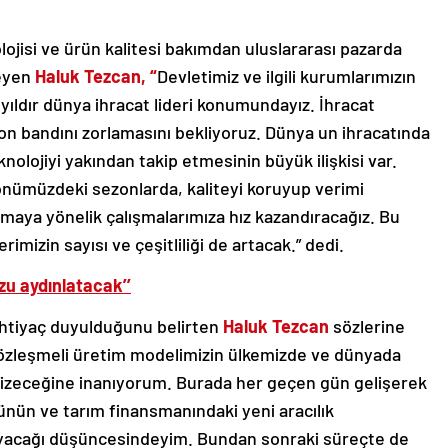
lojisi ve ürün kalitesi bakımdan uluslararası pazarda
leyen
Haluk Tezcan, “
Devletimiz ve ilgili kurumlarımızın
0 yıldır dünya ihracat lideri konumundayız. İhracat
n bandını zorlamasını bekliyoruz.
Dünya un ihracatında
olojiyi yakından takip etmesinin büyük ilişkisi var.
önümüzdeki sezonlarda, kaliteyi koruyup verimi
amaya yönelik çalışmalarımıza hız kazandıracağız. Bu
imizin sayısı ve çeşitliliği de artacak.” dedi.
zu aydınlatacak’’
 ihtiyaç duyulduğunu belirten
Haluk Tezcan
sözlerine
özleşmeli üretim modelimizin ülkemizde ve dünyada
ı çizeceğine inanıyorum. Burada her geçen gün gelişerek
ünün ve tarım finansmanındaki yeni aracılık
ayacağı düşüncesindeyim. Bundan sonraki süreçte de