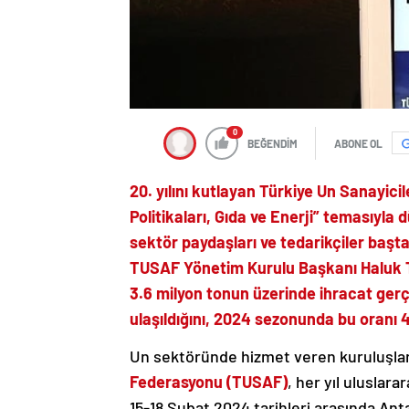
0
BEĞENDİM
ABONE OL
20. yılını kutlayan Türkiye Un Sanayic
Politikaları, Gıda ve Enerji” temasıyla 
sektör paydaşları ve tedarikçiler başta
TUSAF Yönetim Kurulu Başkanı Haluk T
3.6 milyon tonun üzerinde ihracat ge
ulaşıldığını, 2024 sezonunda bu oranı 4
Un sektöründe hizmet veren kuruluşları
Federasyonu (TUSAF)
, her yıl uluslara
15-18 Şubat 2024 tarihleri arasında Anta