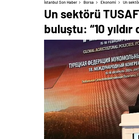
İstanbul Son Haber
Borsa
Ekonomi
Un sektör
Un sektörü TUSAF 1
buluştu: “10 yıldır 