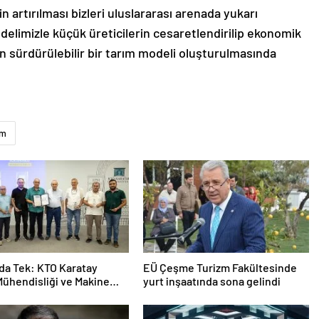
nin artırılması bizleri uluslararası arenada yukarı
delimizle küçük üreticilerin cesaretlendirilip ekonomik
n sürdürülebilir bir tarım modeli oluşturulmasında
im
da Tek: KTO Karatay
EÜ Çeşme Turizm Fakültesinde
Mühendisliği ve Makine
yurt inşaatında sona gelindi
sliği Bölümleri Avrupa’da
cak”