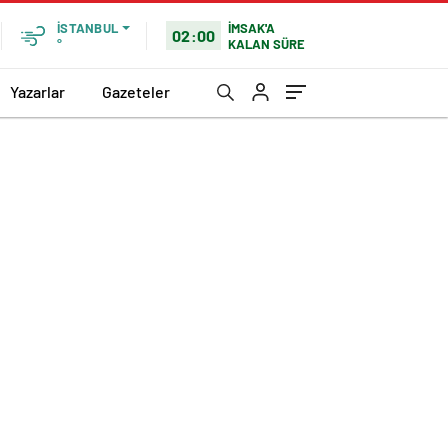
İMSAK'A
İSTANBUL
02:00
KALAN SÜRE
°
Yazarlar
Gazeteler