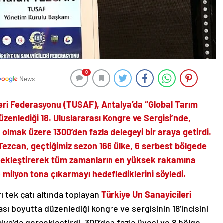
0
News
ileri Federasyonu (TUSAF), Antalya’da “Global Tarım
düzenlediği 18. Uluslararası Kongre ve Sergisi’nde,
 olmak üzere 1300’den fazla delegeyi bir araya getirdi.
ezcan, geçtiğimiz sezon 166 ülke, 6 serbest bölgede
rçekleştirerek tüm zamanların en yüksek rakamına
 milyon tona çıkarmayı hedeflediklerini söyledi.
 tek çatı altında toplayan
Türkiye Un Sanayicileri
rası boyutta düzenlediği kongre ve sergisinin 18’incisini
lya’da gerçekleştirdi. 300’den fazla üyesi ve 8 bölge