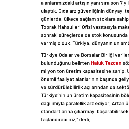
alanlarımızdaki artışın yanı sıra son 7 
ulaştık. Gıda arz güvenliğinin dünyayı 
günlerde, ülkece sağlam stoklara sahi
Toprak Mahsulleri Ofisi vasıtasıyla ma
sonraki süreçlerde de stok konusunda 
vermiş olduk. Türkiye, dünyanın un amb
Türkiye Odalar ve Borsalar Birliği veril
bulunduğunu belirten
Haluk Tezcan
söz
milyon ton üretim kapasitesine sahip. 
önemli faaliyet alanlarının başında gel
ve sürdürülebilirlik açılarından da sek
Türkiye’nin un üretim kapasitesinin böl
dağılımıyla paralellik arz ediyor. Artan
standartlarına çıkarmayı başarabilirs
taçlandırabiliriz.” dedi.