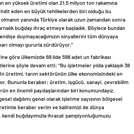
yılın en yüksek üretimi olan 21.5 milyon ton rakamına
tehdit eden en büyük tehlikelerden biri olduğu bu
p olmanın yanında Türkiye olarak uzun zamandan sonra
karnalık buğday ihraç etmeye başladık. Böylece bundan
endişe duymayacağımızın sinyallerini tüm dünyaya
arı olmayı gururla sürdürüyor.’’
erine göre ülkemizde 69 ilde 598 adet un fabrikası
lerine şöyle devam etti: ‘‘Bu işletmeler yılda yaklaşık 38
Un üretimi, tarım sektörünün ülke ekonomisindeki en
iyor. Bununla beraber; üretim, işgücü, sanayi, çevrebilim
törün en önemli paydaşlarından biri konumundayız.
gesel dağılımı genel olarak işletme sayısının bölgesel
 üretimle beraber verim ve kalitemizi de dünya
ek, kendi buğdayımızla ihracat şampiyonluğumuzu