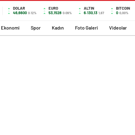
DOLAR
EURO
ALTIN
BITCOIN
46,6600
53,1528
6.130,13
0
0.12%
0.09%
1,67
0,00%
Ekonomi
Spor
Kadın
Foto Galeri
Videolar