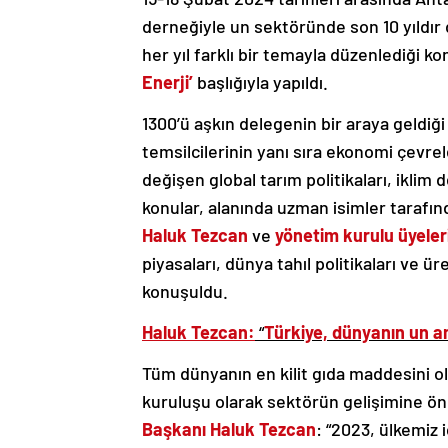
derneğiyle un sektöründe son 10 yıldır 
her yıl farklı bir temayla düzenlediği ko
Enerji’
başlığıyla yapıldı.
1300’ü aşkın delegenin bir araya geldiği 
temsilcilerinin yanı sıra ekonomi çevrele
değişen global tarım politikaları, iklim d
konular, alanında uzman isimler tarafın
Haluk Tezcan
ve
yönetim kurulu üyeler
piyasaları, dünya tahıl politikaları ve
konuşuldu.
Haluk Tezcan:
“
Türkiye, dünyanın un 
Tüm dünyanın en kilit gıda maddesini ol
kuruluşu olarak sektörün gelişimine ön
Başkanı Haluk Tezcan
: “2023, ülkemiz 