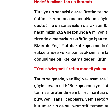
Hedef 4 milyon ton un ihracatı
Türkiye un sanayisi olarak üretim tekno
üstün bir konumda bulunduklarını söy
desteği ile un sanayicileri olarak son 1
hacmimizin 2024 sezonunda 4 milyon to
zirvede olmamızla, sektörün gelişen tekn
Bizler de Yeşil Mutabakat kapsamında 
yükseltmeye ve karbon ayak izini sıfırl
dönüşümle birlikte katma değerli ürünler
‘‘Yeni sözleşmeli üretim modeli yolumu
Tarım ve gıdada, yenilikçi yaklaşımlara
şöyle devam etti: “Bu kapsamda yeni s
tarımsal üretimde yeni bir yol haritas
büyüyen lisanslı depoların, yem sektör
kurumlarının da bu lokomotifi tamaml