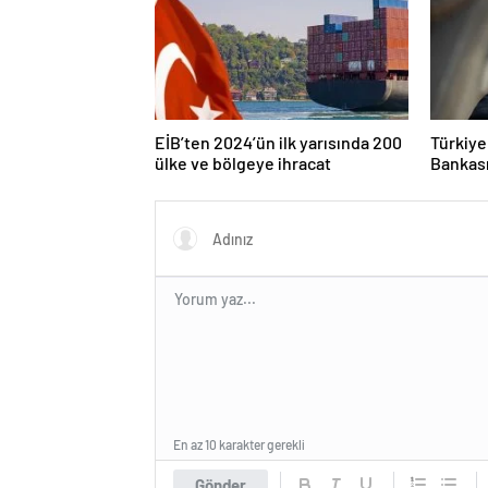
EİB’ten 2024’ün ilk yarısında 200
Türkiye
ülke ve bölgeye ihracat
Bankası
TL’ye ul
En az 10 karakter gerekli
Gönder