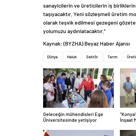
sanayicilerin ve üreticilerin iş birlikleri
taşıyacaktır. Yeni sözleşmeli üretim mo
olarak teşvik edilmesi gezegeni gözete
yolumuzu aydınlatacaktır.”
Kaynak: (BYZHA) Beyaz Haber Ajansı
Dünya
Haluk
Sektör
Tarım
Üret
Geleceğin mühendisleri Ege
“Konya’
Üniversitesinde yetişiyor
İnşaat 
Mühendi
Tanına