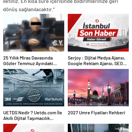
iletiniz. En kısa süre içerisinde bildirimlerinize geri
dönüş sağlanılacaktır.”
25 Yıllık Miras Davasında
Serjoy : Dijital Medya Ajansı,
Gözler Temmuz Ayındaki
Google Reklam Ajansı, SEO
Karar Duruşmasına Çevrildi
Ajansı ve Web Tasarım Ajansı
UETDS Nedir ? Uetds.com İle
2027 Umre Fiyatları Rehberi
Akıllı Dijital Taşımacılık
Yazılımı