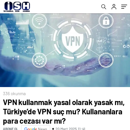
cezası var mı?
336 okunma
VPN kullanmak yasal olarak yasak mı,
Türkiye’de VPN suç mu? Kullananlara
para cezası var mı?
20 Mart 2025 11:41
ABONE OL
News