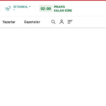
İMSAK'A
İSTANBUL
02:00
KALAN SÜRE
°
Yazarlar
Gazeteler