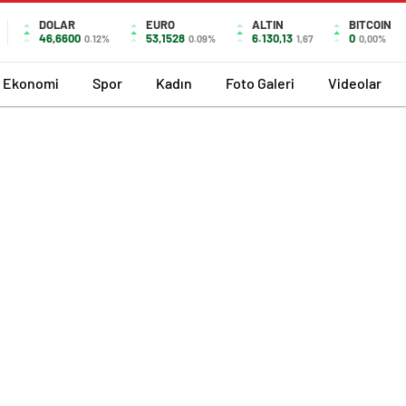
DOLAR
EURO
ALTIN
BITCOIN
46,6600
53,1528
6.130,13
0
0.12%
0.09%
1,67
0,00%
Ekonomi
Spor
Kadın
Foto Galeri
Videolar