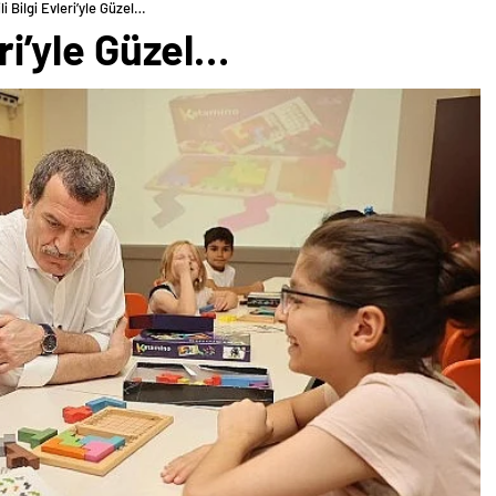
li Bilgi Evleri’yle Güzel…
eri’yle Güzel…