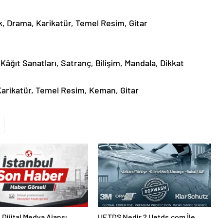
k, Drama, Karikatür, Temel Resim, Gitar
 Kâğıt Sanatları, Satranç, Bilişim, Mandala, Dikkat
Karikatür, Temel Resim, Keman, Gitar
UETDS Nedir ? Uetds.com İle