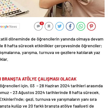
0
News
z tatili döneminde de öğrencilerin yanında olmaya devam
nde 8 hafta sürecek etkinlikler çerçevesinde öğrenciler;
alışmalarına, yarışma, turnuva ve gezilere katılarak yaz
klar.
LI BRANŞTA ATÖLYE ÇALIŞMASI OLACAK
f öğrencileri için, 03 – 28 Haziran 2024 tarihleri arasında
 Temmuz – 23 Ağustos 2024 tarihlerinde 8 hafta sürecek.
Etkinleri’nde; gezi, turnuva ve yarışmaların yanı sıra
branşta kulüp ve 20 farklı branşta atölye faaliyeti de