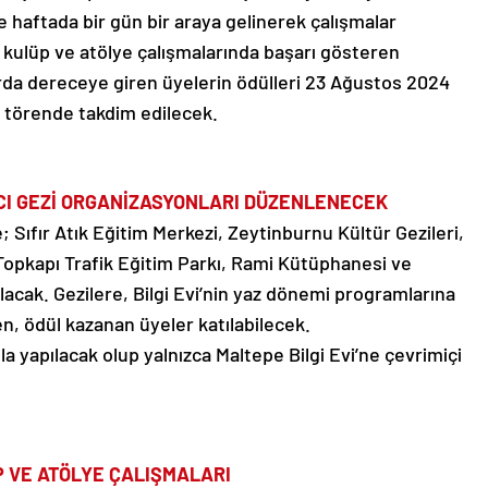
e haftada bir gün bir araya gelinerek çalışmalar
 kulüp ve atölye çalışmalarında başarı gösteren
arda dereceye giren üyelerin ödülleri 23 Ağustos 2024
 törende takdim edilecek.
ICI GEZİ ORGANİZASYONLARI DÜZENLENECEK
e; Sıfır Atık Eğitim Merkezi, Zeytinburnu Kültür Gezileri,
 Topkapı Trafik Eğitim Parkı, Rami Kütüphanesi ve
acak. Gezilere, Bilgi Evi’nin yaz dönemi programlarına
en, ödül kazanan üyeler katılabilecek.
la yapılacak olup yalnızca Maltepe Bilgi Evi’ne çevrimiçi
P VE ATÖLYE ÇALIŞMALARI