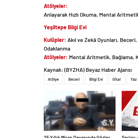
Atölyeler:
Anlayarak Hızlı Okuma, Mental Aritmeti
Yeşiltepe Bilgi Evi
Kulüpler:
Akıl ve Zekâ Oyunları, Beceri,
Odaklanma
Atölyeler:
Mental Aritmetik, Bağlama, 
Kaynak: (BYZHA) Beyaz Haber Ajansı
Atölye
Beceri
Bilgi Evi
Gitar
Yaz
25 Yıllık Miras Davasında Gözler
Serjoy : Dijital Medya Ajansı,