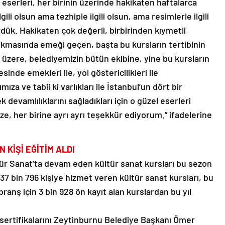
i eserleri, her birinin üzerinde hakikaten haftalarca
ili olsun ama tezhiple ilgili olsun, ama resimlerle ilgili
ördük. Hakikaten çok değerli, birbirinden kıymetli
çıkmasında emeği geçen, başta bu kursların tertibinin
üzere, belediyemizin bütün ekibine, yine bu kursların
sinde emekleri ile, yol göstericilikleri ile
ıza ve tabii ki varlıkları ile İstanbul’un dört bir
 devamlılıklarını sağladıkları için o güzel eserleri
e, her birine ayrı ayrı teşekkür ediyorum.” ifadelerine
N KİŞİ EĞİTİM ALDI
ür Sanat’ta devam eden kültür sanat kursları bu sezon
37 bin 796 kişiye hizmet veren kültür sanat kursları, bu
ranş için 3 bin 928 ön kayıt alan kurslardan bu yıl
sertifikalarını Zeytinburnu Belediye Başkanı Ömer