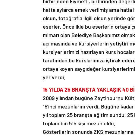
birbirinden kıymetli, birbirinden değerl
hatta aylarca emek verilmiş ama hatla ilg
olsun, fotoğrafla ilgili olsun yerinde g
eserler. Öncelikle bu eserlerin ortaya 
mimarı olan Belediye Başkanımız olmak 
açılmasında ve kursiyerlerin yetiştirilme
kursiyerlerimizi hazırlayan kurs hocalarım
tarafından bu kurslarımıza iştirak ederek
ortaya koyan saygıdeğer kursiyerlerimiz
yer verdi.
15 YILDA 25 BRANŞTA YAKLAŞIK 40 Bİ
2009 yılından bugüne Zeytinburnu Kült
15’inci mezunlarını verdi. Bugüne kadar 
yıl toplam 25 branşta eğitim sundu. 25 b
toplam bin 515 kişi mezun oldu.
Gösterilerin sonunda ZKS mezunlarına 