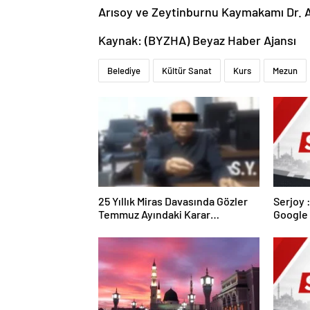
Arısoy ve Zeytinburnu Kaymakamı Dr. Ad
Kaynak: (BYZHA) Beyaz Haber Ajansı
Belediye
Kültür Sanat
Kurs
Mezun
25 Yıllık Miras Davasında Gözler
Serjoy : Dijital Medya Ajansı,
Temmuz Ayındaki Karar
Google 
Duruşmasına Çevrildi
ve Web 