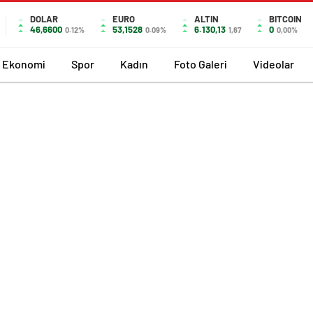
DOLAR
EURO
ALTIN
BITCOIN
46,6600
53,1528
6.130,13
0
0.12%
0.09%
1,67
0,00%
Ekonomi
Spor
Kadın
Foto Galeri
Videolar