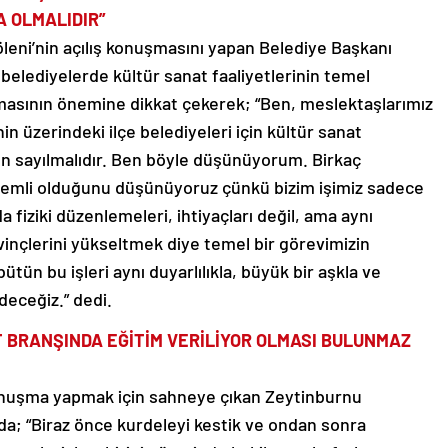
A OLMALIDIR”
eni’nin açılış konuşmasını yapan Belediye Başkanı
 belediyelerde kültür sanat faaliyetlerinin temel
almasının önemine dikkat çekerek; “Ben, meslektaşlarımız
n üzerindeki ilçe belediyeleri için kültür sanat
nden sayılmalıdır. Ben böyle düşünüyorum. Birkaç
nemli olduğunu düşünüyoruz çünkü bizim işimiz sadece
a fiziki düzenlemeleri, ihtiyaçları değil, ama aynı
nçlerini yükseltmek diye temel bir görevimizin
n bu işleri aynı duyarlılıkla, büyük bir aşkla ve
eceğiz.” dedi.
 BRANŞINDA EĞİTİM VERİLİYOR OLMASI BULUNMAZ
onuşma yapmak için sahneye çıkan Zeytinburnu
; “Biraz önce kurdeleyi kestik ve ondan sonra