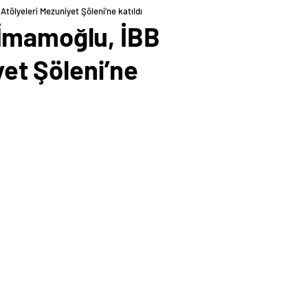
tölyeleri Mezuniyet Şöleni’ne katıldı
 İmamoğlu, İBB
yet Şöleni’ne