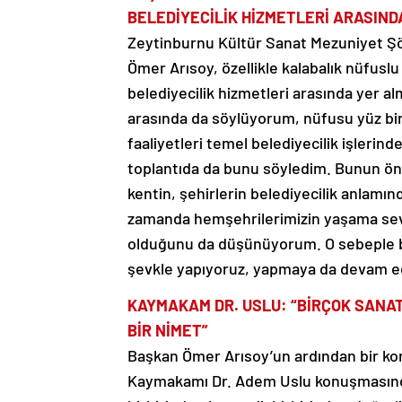
BELEDİYECİLİK HİZMETLERİ ARASIND
Zeytinburnu Kültür Sanat Mezuniyet Şöl
Ömer Arısoy, özellikle kalabalık nüfuslu
belediyecilik hizmetleri arasında yer 
arasında da söylüyorum, nüfusu yüz bini
faaliyetleri temel belediyecilik işleri
toplantıda da bunu söyledim. Bunun ö
kentin, şehirlerin belediyecilik anlamınd
zamanda hemşehrilerimizin yaşama sevi
olduğunu da düşünüyorum. O sebeple bütü
şevkle yapıyoruz, yapmaya da devam ed
KAYMAKAM DR. USLU: “BİRÇOK SANAT
BİR NİMET”
Başkan Ömer Arısoy’un ardından bir k
Kaymakamı Dr. Adem Uslu konuşmasında