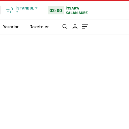
İMSAK'A
İSTANBUL
02:00
KALAN SÜRE
°
Yazarlar
Gazeteler