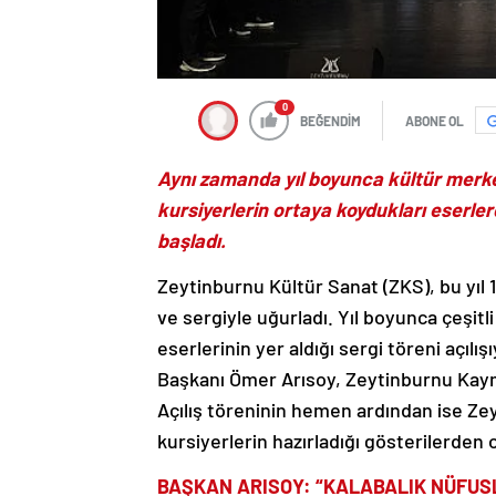
0
BEĞENDİM
ABONE OL
Aynı zamanda yıl boyunca kültür merkez
kursiyerlerin ortaya koydukları eserl
başladı.
Zeytinburnu Kültür Sanat (ZKS), bu yıl
ve sergiyle uğurladı. Yıl boyunca çeşitl
eserlerinin yer aldığı sergi töreni açıl
Başkanı Ömer Arısoy, Zeytinburnu Kaym
Açılış töreninin hemen ardından ise Ze
kursiyerlerin hazırladığı gösterilerden 
BAŞKAN ARISOY: “KALABALIK NÜFUS