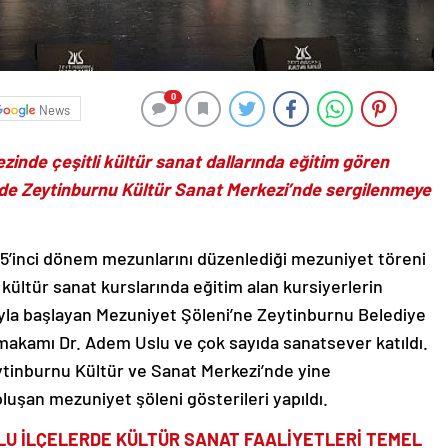
0
News
inde çeşitli kültür sanat dallarında eğitim gören
erde Zeytinburnu Kültür Sanat Merkezi’nde sergilenmeye
 15’inci dönem mezunlarını düzenlediği mezuniyet töreni
i kültür sanat kurslarında eğitim alan kursiyerlerin
ışıyla başlayan Mezuniyet Şöleni’ne Zeytinburnu Belediye
akamı Dr. Adem Uslu ve çok sayıda sanatsever katıldı.
ytinburnu Kültür ve Sanat Merkezi’nde yine
oluşan mezuniyet şöleni gösterileri yapıldı.
LU İLÇELERDE KÜLTÜR SANAT FAALİYETLERİ TEMEL