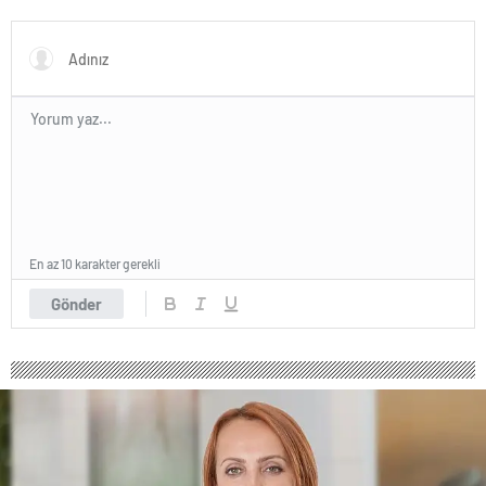
yeni poz
Sakallıoğlu’nu kuliste ziyaret
etti
En az 10 karakter gerekli
Gönder