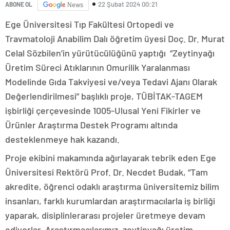
22 Şubat 2024 00:21
ABONE OL
News
Ege Üniversitesi Tıp Fakültesi Ortopedi ve
Travmatoloji Anabilim Dalı öğretim üyesi Doç. Dr. Murat
Celal Sözbilen’in yürütücülüğünü yaptığı “Zeytinyağı
Üretim Süreci Atıklarının Omurilik Yaralanması
Modelinde Gıda Takviyesi ve/veya Tedavi Ajanı Olarak
Değerlendirilmesi” başlıklı proje, TÜBİTAK-TAGEM
işbirliği çerçevesinde 1005-Ulusal Yeni Fikirler ve
Ürünler Araştırma Destek Programı altında
desteklenmeye hak kazandı.
Proje ekibini makamında ağırlayarak tebrik eden Ege
Üniversitesi Rektörü Prof. Dr. Necdet Budak, “Tam
akredite, öğrenci odaklı araştırma üniversitemiz bilim
insanları, farklı kurumlardan araştırmacılarla iş birliği
yaparak, disiplinlerarası projeler üretmeye devam
ediyorlar. Araştırmacılarımız, zeytinyağı üretim