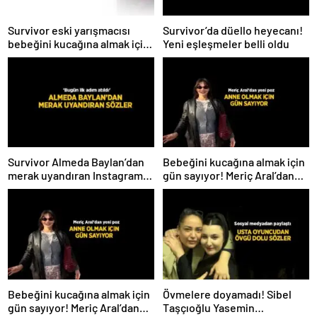
Survivor eski yarışmacısı
Survivor’da düello heyecanı!
bebeğini kucağına almak için
Yeni eşleşmeler belli oldu
gün sayıyor! İsmini ilk kez
açıkladı
Survivor Almeda Baylan’dan
Bebeğini kucağına almak için
merak uyandıran Instagram
gün sayıyor! Meriç Aral’dan
paylaşımı! ‘Bugün ilk adım
yeni poz
atıldı’
Bebeğini kucağına almak için
Övmelere doyamadı! Sibel
gün sayıyor! Meriç Aral’dan
Taşçıoğlu Yasemin