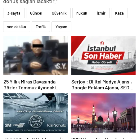
dönüş sağlanılacaktır.”
3-sayfa
Güncel
Güvenlik
hukuk
İzmir
Kaza
son dakika
Trafik
Yaşam
25 Yıllık Miras Davasında
Serjoy : Dijital Medya Ajansı,
Gözler Temmuz Ayındaki
Google Reklam Ajansı, SEO
Karar Duruşmasına Çevrildi
Ajansı ve Web Tasarım Ajansı