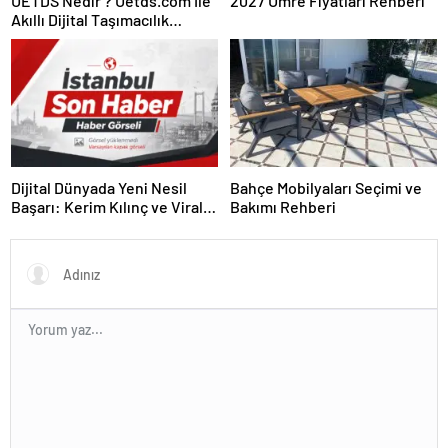
UETDS Nedir ? Uetds.com İle
2027 Umre Fiyatları Rehberi
Akıllı Dijital Taşımacılık
Yazılımı
Dijital Dünyada Yeni Nesil
Bahçe Mobilyaları Seçimi ve
Başarı: Kerim Kılınç ve Viral
Bakımı Rehberi
İçerik Stratejilerinin Yükselişi