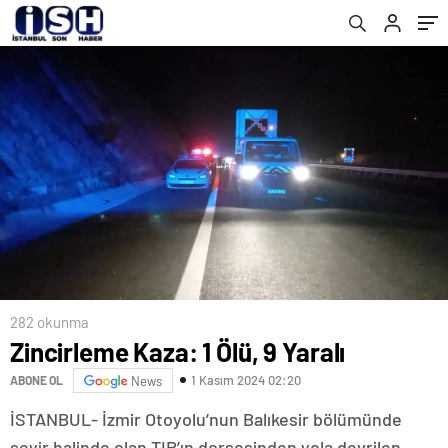
282 okunma
Zincirleme Kaza: 1 Ölü, 9 Yaralı
1 Kasım 2024 02:20
ABONE OL
News
İSTANBUL- İzmir Otoyolu’nun Balıkesir bölümünde
seyir halinde olan TIR’ın dorsesinden yola devrilen