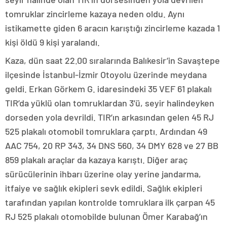
tomruklar zincirleme kazaya neden oldu. Aynı
istikamette giden 6 aracın karıştığı zincirleme kazada 1
kişi öldü 9 kişi yaralandı.
Kaza, dün saat 22.00 sıralarında Balıkesir’in Savaştepe
ilçesinde İstanbul-İzmir Otoyolu üzerinde meydana
geldi. Erkan Görkem G. idaresindeki 35 VEF 61 plakalı
TIR’da yüklü olan tomruklardan 3’ü, seyir halindeyken
dorseden yola devrildi. TIR’ın arkasından gelen 45 RJ
525 plakalı otomobil tomruklara çarptı. Ardından 49
AAC 754, 20 RP 343, 34 DNS 560, 34 DMY 628 ve 27 BB
859 plakalı araçlar da kazaya karıştı. Diğer araç
sürücülerinin ihbarı üzerine olay yerine jandarma,
itfaiye ve sağlık ekipleri sevk edildi. Sağlık ekipleri
tarafından yapılan kontrolde tomruklara ilk çarpan 45
RJ 525 plakalı otomobilde bulunan Ömer Karabağ’ın