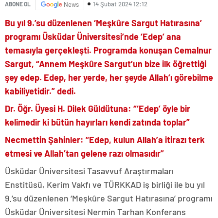
14 Şubat 2024 12:12
ABONE OL
News
Bu yıl 9.’su düzenlenen ‘Meşkûre Sargut Hatırasına’
programı Üsküdar Üniversitesi’nde ‘Edep’ ana
temasıyla gerçekleşti. Programda konuşan Cemalnur
Sargut, “Annem Meşkûre Sargut’un bize ilk öğrettiği
şey edep. Edep, her yerde, her şeyde Allah’ı görebilme
kabiliyetidir.” dedi.
Dr. Öğr. Üyesi H. Dilek Güldütuna: “‘Edep’ öyle bir
kelimedir ki bütün hayırları kendi zatında toplar”
Necmettin Şahinler: “Edep, kulun Allah’a itirazı terk
etmesi ve Allah’tan gelene razı olmasıdır”
Üsküdar Üniversitesi Tasavvuf Araştırmaları
Enstitüsü, Kerim Vakfı ve TÜRKKAD iş birliği ile bu yıl
9.’su düzenlenen ‘Meşkûre Sargut Hatırasına’ programı
Üsküdar Üniversitesi Nermin Tarhan Konferans