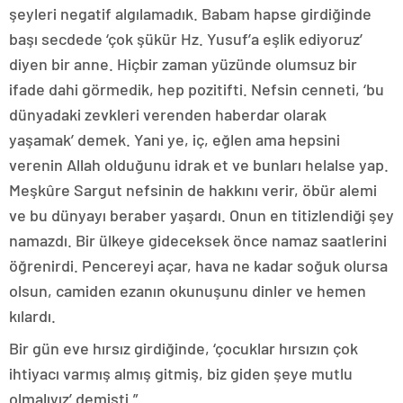
şeyleri negatif algılamadık. Babam hapse girdiğinde
başı secdede ‘çok şükür Hz. Yusuf’a eşlik ediyoruz’
diyen bir anne. Hiçbir zaman yüzünde olumsuz bir
ifade dahi görmedik, hep pozitifti. Nefsin cenneti, ‘bu
dünyadaki zevkleri verenden haberdar olarak
yaşamak’ demek. Yani ye, iç, eğlen ama hepsini
verenin Allah olduğunu idrak et ve bunları helalse yap.
Meşkûre Sargut nefsinin de hakkını verir, öbür alemi
ve bu dünyayı beraber yaşardı. Onun en titizlendiği şey
namazdı. Bir ülkeye gideceksek önce namaz saatlerini
öğrenirdi. Pencereyi açar, hava ne kadar soğuk olursa
olsun, camiden ezanın okunuşunu dinler ve hemen
kılardı.
Bir gün eve hırsız girdiğinde, ‘çocuklar hırsızın çok
ihtiyacı varmış almış gitmiş, biz giden şeye mutlu
olmalıyız’ demişti.”