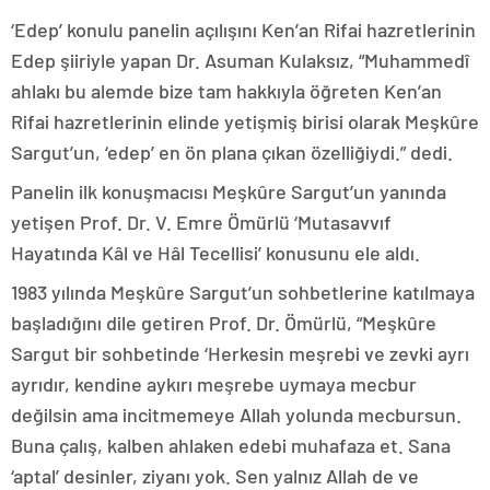
‘Edep’ konulu panelin açılışını Ken’an Rifai hazretlerinin
Edep şiiriyle yapan Dr. Asuman Kulaksız, “Muhammedî
ahlakı bu alemde bize tam hakkıyla öğreten Ken’an
Rifai hazretlerinin elinde yetişmiş birisi olarak Meşkûre
Sargut’un, ‘edep’ en ön plana çıkan özelliğiydi.” dedi.
Panelin ilk konuşmacısı Meşkûre Sargut’un yanında
yetişen Prof. Dr. V. Emre Ömürlü ‘Mutasavvıf
Hayatında Kâl ve Hâl Tecellisi’ konusunu ele aldı.
1983 yılında Meşkûre Sargut’un sohbetlerine katılmaya
başladığını dile getiren Prof. Dr. Ömürlü, “Meşkûre
Sargut bir sohbetinde ‘Herkesin meşrebi ve zevki ayrı
ayrıdır, kendine aykırı meşrebe uymaya mecbur
değilsin ama incitmemeye Allah yolunda mecbursun.
Buna çalış, kalben ahlaken edebi muhafaza et. Sana
‘aptal’ desinler, ziyanı yok. Sen yalnız Allah de ve