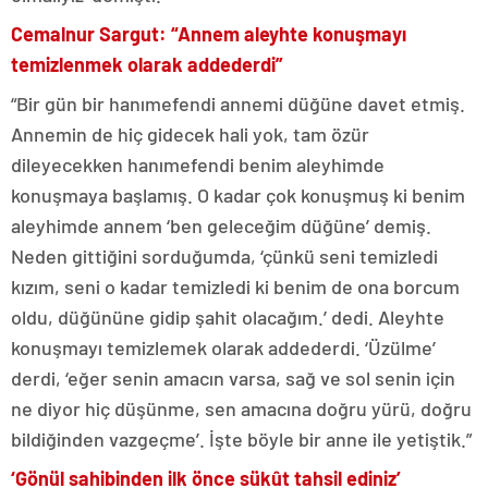
Cemalnur Sargut: “Annem aleyhte konuşmayı
temizlenmek olarak addederdi”
“Bir gün bir hanımefendi annemi düğüne davet etmiş.
Annemin de hiç gidecek hali yok, tam özür
dileyecekken hanımefendi benim aleyhimde
konuşmaya başlamış. O kadar çok konuşmuş ki benim
aleyhimde annem ‘ben geleceğim düğüne’ demiş.
Neden gittiğini sorduğumda, ‘çünkü seni temizledi
kızım, seni o kadar temizledi ki benim de ona borcum
oldu, düğününe gidip şahit olacağım.’ dedi. Aleyhte
konuşmayı temizlemek olarak addederdi. ‘Üzülme’
derdi, ‘eğer senin amacın varsa, sağ ve sol senin için
ne diyor hiç düşünme, sen amacına doğru yürü, doğru
bildiğinden vazgeçme’. İşte böyle bir anne ile yetiştik.”
‘Gönül sahibinden ilk önce sükût tahsil ediniz’