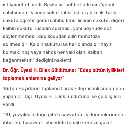
istikamet et’ dedi. Başka bir sohbetinde ise, ‘gönül
sahibinden ilk önce sükût tahsil ediniz; bize iki türlü
sükûtu öğretir gönül sahibi; birisi lisanın sükûtu, diğeri
kalbin sükûtu. Lisanın susması, yani beyhude söz
söylenmemesi, dedikodudan dilin muhafaza
edilmesidir. Kalbin sükûtu ise her olanda bir hayır
bulmak, hoş veya nahoş her vaki olanı kalben
beğenmektir.” dediğini nakletti.
Dr. Öğr. Üyesi H. Dilek Güldütuna: “Edep bütün iyilikleri
toplamak anlamına geliyor”
‘Bütün Hayırların Toplamı Olarak Edep’ isimli sunumunu
yapan Dr. Öğr. Üyesi H. Dilek Güldütuna ise şu bilgileri
verdi:
“20. yüzyılda olduğu gibi tasavvufun ilk dönemlerinden
itibaren, tasavvuf ilahi edebi tahsil etme ve güzel