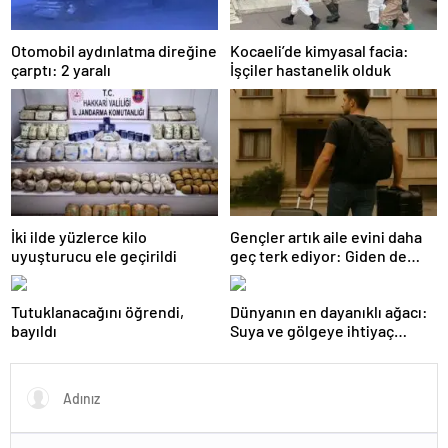
Otomobil aydınlatma direğine
Kocaeli’de kimyasal facia:
çarptı: 2 yaralı
İşçiler hastanelik olduk
İki ilde yüzlerce kilo
Gençler artık aile evini daha
uyuşturucu ele geçirildi
geç terk ediyor: Giden de
geri dönüyor
Tutuklanacağını öğrendi,
Dünyanın en dayanıklı ağacı:
bayıldı
Suya ve gölgeye ihtiyaç
duymuyor, şifalı meyveler
veriyor!