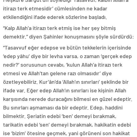
itirazı terk etmesidir’ cümlesinden ne kadar
etkilendiğini ifade ederek sözlerine başladı.
“Kalp Allah’a itirazı terk etmiş ise her şey bitmiş
demektir.” diyen Şahinler konuşmasını şöyle sürdürdü:
“Tasavvuf eğer edepse ve bütün tekkelerin içerisinde
‘edep yâhu’ diye bir levha varsa, o zaman ‘gerçek edep
nedir?’ sorusunun cevabı, ‘kulun Allah’a itirazı terk
etmesi ve Allah’tan gelene razı olmasıdır’ diye
özetleyebiliriz. Kur’ân’da ‘Allah’ın sınırları’ şeklinde bir
ifade var. Eğer edep Allah’ın sınırları ise kişinin Allah
karşısında nerede duracağını bilmesi en güzel edeptir.
Bu sınırları aşmaması da bir edeptir. Edep, haddini
bilmektir. Şeriatin edebi ‘ben’ demeyi bırakmak,
tarikatin edebi ‘sen’ demeyi bırakmak, hakikatin edebi
ise ‘bizim’ ötesine geçmek, yani görüneni son hakikat