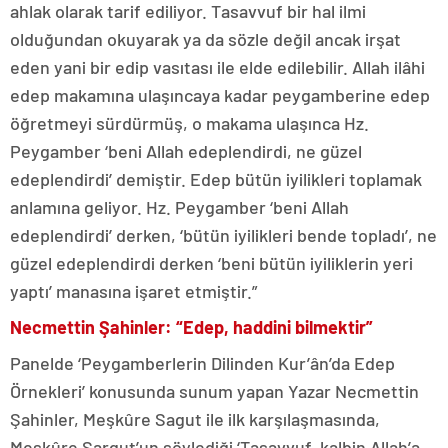
ahlak olarak tarif ediliyor. Tasavvuf bir hal ilmi
olduğundan okuyarak ya da sözle değil ancak irşat
eden yani bir edip vasıtası ile elde edilebilir. Allah ilâhi
edep makamına ulaşıncaya kadar peygamberine edep
öğretmeyi sürdürmüş, o makama ulaşınca Hz.
Peygamber ‘beni Allah edeplendirdi, ne güzel
edeplendirdi’ demiştir. Edep bütün iyilikleri toplamak
anlamına geliyor. Hz. Peygamber ‘beni Allah
edeplendirdi’ derken, ‘bütün iyilikleri bende topladı’, ne
güzel edeplendirdi derken ‘beni bütün iyiliklerin yeri
yaptı’ manasına işaret etmiştir.”
Necmettin Şahinler: “Edep, haddini bilmektir”
Panelde ‘Peygamberlerin Dilinden Kur’ân’da Edep
Örnekleri’ konusunda sunum yapan Yazar Necmettin
Şahinler, Meşkûre Sagut ile ilk karşılaşmasında,
Meşkûre Sargut’un söylediği ‘Tasavvuf, kalbin Allah’a