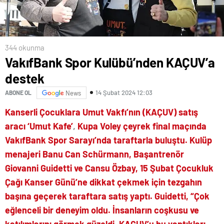
344 okunma
VakıfBank Spor Kulübü’nden KAÇUV’a
destek
14 Şubat 2024 12:03
ABONE OL
News
Kanserli Çocuklara Umut Vakfı’nın (KAÇUV) satış
aracı ‘Umut Kafe’
,
Kupa Voley çeyrek final maçında
VakıfBank Spor Sarayı’nda taraftarla buluştu. Kulüp
menajeri Banu Can Schürmann, Başantrenör
Giovanni Guidetti ve Cansu Özbay, 15 Şubat Çocukluk
Çağı Kanser Günü’ne dikkat çekmek için tezgahın
başına geçerek taraftara satış yaptı. Guidetti, “Çok
eğlenceli bir deneyim oldu. İnsanların coşkusu ve
katılımlarını görmek güzeldi. KAÇUV’u bu yaptıkları