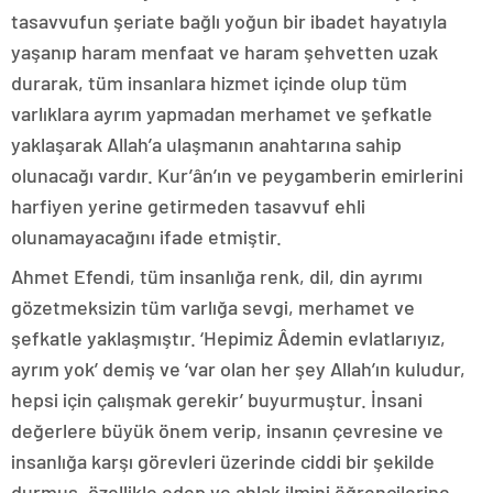
tasavvufun şeriate bağlı yoğun bir ibadet hayatıyla
yaşanıp haram menfaat ve haram şehvetten uzak
durarak, tüm insanlara hizmet içinde olup tüm
varlıklara ayrım yapmadan merhamet ve şefkatle
yaklaşarak Allah’a ulaşmanın anahtarına sahip
olunacağı vardır. Kur’ân’ın ve peygamberin emirlerini
harfiyen yerine getirmeden tasavvuf ehli
olunamayacağını ifade etmiştir.
Ahmet Efendi, tüm insanlığa renk, dil, din ayrımı
gözetmeksizin tüm varlığa sevgi, merhamet ve
şefkatle yaklaşmıştır. ‘Hepimiz Âdemin evlatlarıyız,
ayrım yok’ demiş ve ‘var olan her şey Allah’ın kuludur,
hepsi için çalışmak gerekir’ buyurmuştur. İnsani
değerlere büyük önem verip, insanın çevresine ve
insanlığa karşı görevleri üzerinde ciddi bir şekilde
durmuş, özellikle edep ve ahlak ilmini öğrencilerine