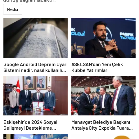
Nvıdıa
Google Android Deprem Uyarı
ASELSAN’dan Yeni Çelik
Sistemi nedir, nasıl kullanılır?
Kubbe Yatırımları
Android Deprem Uyarı
Sistemi Açma Adımları!
Eskişehir’de 2024 Sosyal
Manavgat Belediye Başkanı
Gelişmeyi Destekleme
Antalya City Expo’da Fuara
Programı Projeleri İmzalandı
Katıldı