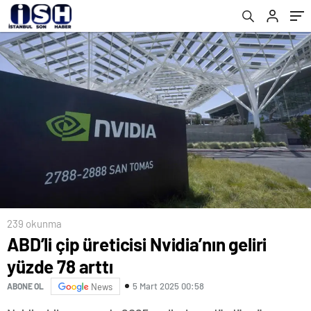
239 okunma
ABD’li çip üreticisi Nvidia’nın geliri
yüzde 78 arttı
5 Mart 2025 00:58
ABONE OL
News