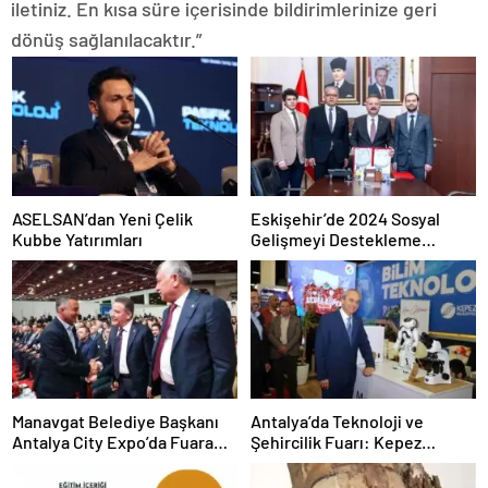
iletiniz. En kısa süre içerisinde bildirimlerinize geri
dönüş sağlanılacaktır.”
ASELSAN’dan Yeni Çelik
Eskişehir’de 2024 Sosyal
Kubbe Yatırımları
Gelişmeyi Destekleme
Programı Projeleri İmzalandı
Manavgat Belediye Başkanı
Antalya’da Teknoloji ve
Antalya City Expo’da Fuara
Şehircilik Fuarı: Kepez
Katıldı
Belediyesi İle Fark Yarattı