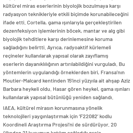
kültürel miras eserlerinin biyolojik bozulmaya karşı
radyasyon teknikleriyle etkili biçimde korunabileceğini
ifade etti. Cortella, gama ışınlarıyla gerçekleştirilen
dezenfeksiyon işlemlerinin böcek, mantar ve alg gibi
biyolojik tehditlere karşı derinlemesine koruma
sağladığını belirtti. Ayrıca, radyoaktif kürlemeli
reçineler kullanılarak yapısal olarak zayıflamış
eserlerin dayanıklılığının artırılabildiğini vurguladı. Bu
yöntemlerin uygulandığı örneklerden biri, Fransa’nın
Moutier-Malcard kentinden 15’inci yüzyıla ait ahşap Aziz
Barbara heykeli oldu. Hasar gören heykel, gama ışınları
kullanılarak yapısal bütünlüğü yeniden sağlandı.
IAEA, kültürel mirasın korunmasına yönelik
teknolojileri yaygınlaştırmak için ‘F22082’ kodlu
Koordineli Araştırma Projesi’ni de sürdürüyor. 20
ülkeden 21 kurumun katılım sağladığı proje