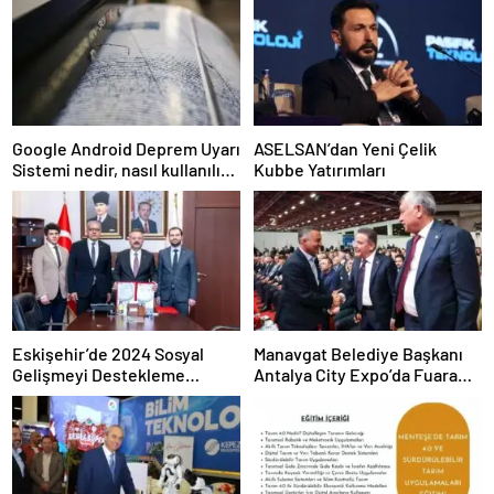
Google Android Deprem Uyarı
ASELSAN’dan Yeni Çelik
Sistemi nedir, nasıl kullanılır?
Kubbe Yatırımları
Android Deprem Uyarı
Sistemi Açma Adımları!
Eskişehir’de 2024 Sosyal
Manavgat Belediye Başkanı
Gelişmeyi Destekleme
Antalya City Expo’da Fuara
Programı Projeleri İmzalandı
Katıldı