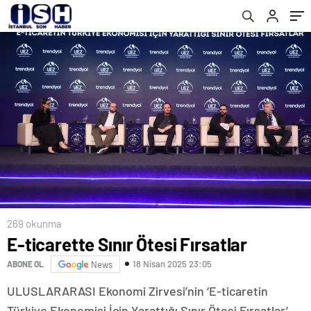
269 okunma
E-ticarette Sınır Ötesi Fırsatlar
18 Nisan 2025 23:05
ABONE OL
News
ULUSLARARASI Ekonomi Zirvesi’nin ‘E-ticaretin
Türkiye Ekonomisi İçin Yarattığı Sınır Ötesi Fırsatlar’