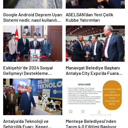
Google Android Deprem Uyarı
ASELSAN’dan Yeni Çelik
Sistemi nedir, nasıl kullanılır?
Kubbe Yatırımları
Android Deprem Uyarı
Sistemi Açma Adımları!
Eskişehir’de 2024 Sosyal
Manavgat Belediye Başkanı
Gelişmeyi Destekleme
Antalya City Expo’da Fuara
Programı Projeleri İmzalandı
Katıldı
Antalya’da Teknoloji ve
Menteşe Belediyesi’nden
Şehircilik Fuarı: Kepez
Tarım 4.0 Eğitimi Başlıyor