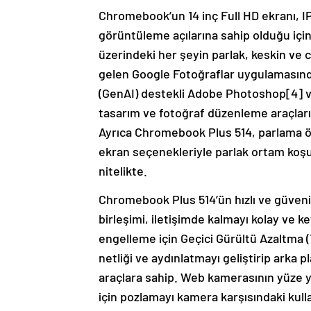
Chromebook’un 14 inç Full HD ekranı, IP
görüntüleme açılarına sahip olduğu içi
üzerindeki her şeyin parlak, keskin ve c
gelen Google Fotoğraflar uygulamasınd
(GenAI) destekli Adobe Photoshop[4] v
tasarım ve fotoğraf düzenleme araçları
Ayrıca Chromebook Plus 514, parlama 
ekran seçenekleriyle parlak ortam koşull
nitelikte.
Chromebook Plus 514’ün hızlı ve güvenili
birleşimi, iletişimde kalmayı kolay ve k
engelleme için Geçici Gürültü Azaltma (
netliği ve aydınlatmayı geliştirip arka 
araçlara sahip. Web kamerasının yüze y
için pozlamayı kamera karşısındaki kull