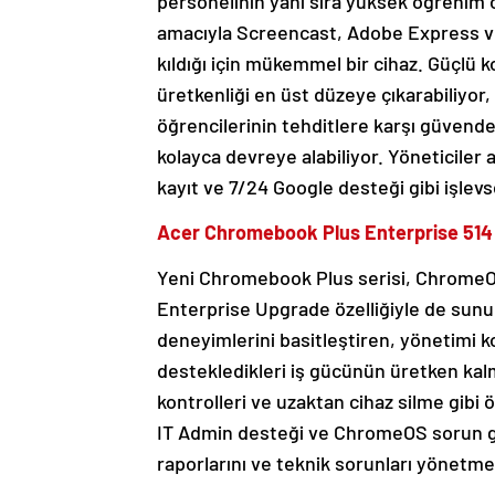
personelinin yanı sıra yüksek öğrenim ö
amacıyla Screencast, Adobe Express v
kıldığı için mükemmel bir cihaz. Güçlü 
üretkenliği en üst düzeye çıkarabiliyor, 
öğrencilerinin tehditlere karşı güvende
kolayca devreye alabiliyor. Yöneticile
kayıt ve 7/24 Google desteği gibi işlevs
Acer Chromebook Plus Enterprise 514 İ
Yeni Chromebook Plus serisi, ChromeOS’i
Enterprise Upgrade özelliğiyle de sunu
deneyimlerini basitleştiren, yönetimi ko
destekledikleri iş gücünün üretken kalma
kontrolleri ve uzaktan cihaz silme gibi ö
IT Admin desteği ve ChromeOS sorun gi
raporlarını ve teknik sorunları yönetme