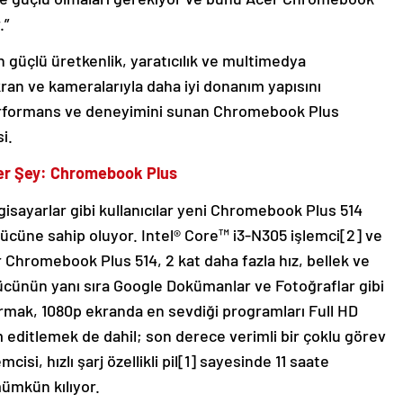
.”
 güçlü üretkenlik, yaratıcılık ve multimedya
 ekran ve kameralarıyla daha iyi donanım yapısını
rformans ve deneyimini sunan Chromebook Plus
si.
Her Şey: Chromebook Plus
sayarlar gibi kullanıcılar yeni Chromebook Plus 514
gücüne sahip oluyor. Intel® Core™ i3-N305 işlemci[2] ve
Chromebook Plus 514, 2 kat daha fazla hız, bellek ve
cünün yanı sıra Google Dokümanlar ve Fotoğraflar gibi
tırmak, 1080p ekranda en sevdiği programları Full HD
 editlemek de dahil; son derece verimli bir çoklu görev
cisi, hızlı şarj özellikli pil[1] sayesinde 11 saate
 mümkün kılıyor.