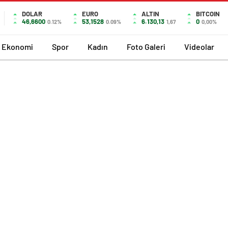
DOLAR
EURO
ALTIN
BITCOIN
46,6600
53,1528
6.130,13
0
0.12%
0.09%
1,67
0,00%
Ekonomi
Spor
Kadın
Foto Galeri
Videolar