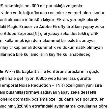
S teknolojisine, 300 nit parlaklığa ve geniş
n video ve fotoğraflardan resimlere ve metinlere kadar
anlı olmasını mümkün kılıyor. Ekran, yerleşik olarak
aki Magic Eraser ve Adobe Firefly üretken yapay zeka
e Adobe Express[5] gibi yapay zeka destekli grafik
nı kullanmak için de mükemmel bir paleti sunuyor.
önleyici kaplamalı dokunmatik ve dokunmatik olmayan
arında bile kullanıcıların keyifle kullanabileceği
r Wi-Fi 6E bağlantısı ile konferans araçlarının güçlü
eyifli hale getiriyor. 1080p web kamerası, gürültü
Temporal Noise Reduction – TNR) özelliğinin yanı sıra
planı bulanıklaştırmayı sağlayan yapay zeka destekli
önelik otomatik pozlama özelliği, daha hoş görüntüler
anıcının yüzünün etrafındaki aydınlatma koşullarına göre