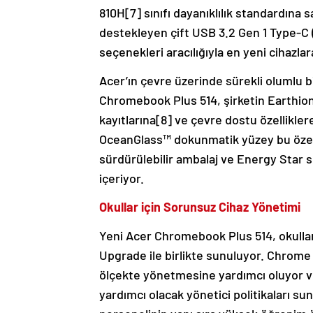
810H[7] sınıfı dayanıklılık standardına 
destekleyen çift USB 3.2 Gen 1 Type-C (h
seçenekleri aracılığıyla en yeni cihazla
Acer’ın çevre üzerinde sürekli olumlu 
Chromebook Plus 514, şirketin Earthio
kayıtlarına[8] ve çevre dostu özellikler
OceanGlass™ dokunmatik yüzey bu özell
sürdürülebilir ambalaj ve Energy Star se
içeriyor.
Okullar için Sorunsuz Cihaz Yönetimi
Yeni Acer Chromebook Plus 514, okulla
Upgrade ile birlikte sunuluyor. Chrome 
ölçekte yönetmesine yardımcı oluyor v
yardımcı olacak yönetici politikaları s