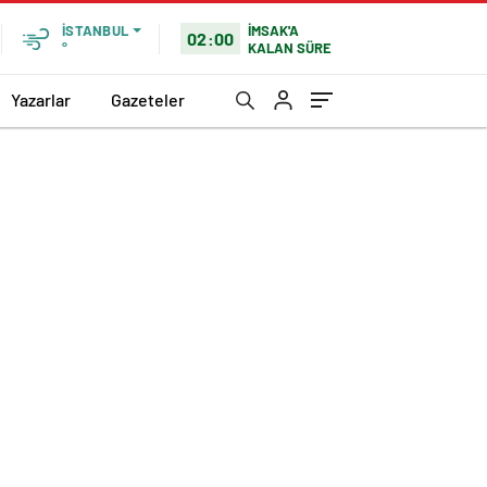
İMSAK'A
İSTANBUL
02:00
KALAN SÜRE
°
Yazarlar
Gazeteler