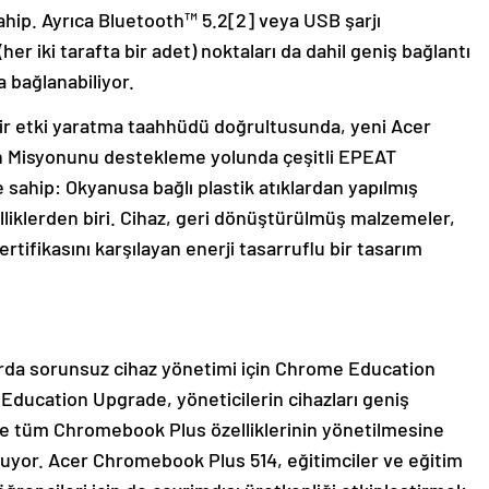
sahip. Ayrıca Bluetooth™ 5.2[2] veya USB şarjı
er iki tarafta bir adet) noktaları da dahil geniş bağlantı
ra bağlanabiliyor.
bir etki yaratma taahhüdü doğrultusunda, yeni Acer
n Misyonunu destekleme yolunda çeşitli EPEAT
e sahip: Okyanusa bağlı plastik atıklardan yapılmış
iklerden biri. Cihaz, geri dönüştürülmüş malzemeler,
rtifikasını karşılayan enerji tasarruflu bir tasarım
rda sorunsuz cihaz yönetimi için Chrome Education
Education Upgrade, yöneticilerin cihazları geniş
e tüm Chromebook Plus özelliklerinin yönetilmesine
unuyor. Acer Chromebook Plus 514, eğitimciler ve eğitim