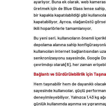
ayarlıyor. Buna ek olarak, web kamerası,
üretmek için de Blue Glass lense sahip.
bir kapakla kapatılabildiği gibi kullanıc
kapatabiliyor. Ayrıca, olağanüstü görse
ikili hoparlörlerle tamamlanıyor.
Bu yeni seri, kullanıcıların önemli içeri
depolama alanına sahip konfigürasyonla
kullanıcıları internet bağlantısından u
senkronizasyonu sayesinde, Google Dokü
çevrimdışı olarak[6], her zaman erişeb
Bağlantı ve Sürdürülebilirlik için Taşın
Hem taşınabilir hem de dayanıklı olaca
sayesinde kullanıcılar, güçlü performa
deneyimleyebiliyor. Yalnızca 1,43 kg ağ
günlük kullanımda aşınma ve yıpranmay