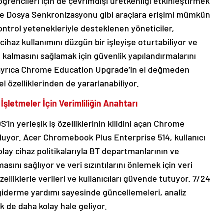
ğrencileri için de çevrimdışı üretkenliği etkinleştirmek
e Dosya Senkronizasyonu gibi araçlara erişimi mümkün
kontrol yetenekleriyle desteklenen yöneticiler,
cihaz kullanımını düzgün bir işleyişe oturtabiliyor ve
 kalmasını sağlamak için güvenlik yapılandırmalarını
r ayrıca Chrome Education Upgrade’in el değmeden
el özelliklerinden de yararlanabiliyor.
şletmeler İçin Verimliliğin Anahtarı
n yerleşik iş özelliklerinin kilidini açan Chrome
luyor. Acer Chromebook Plus Enterprise 514, kullanıcı
lay cihaz politikalarıyla BT departmanlarının ve
sını sağlıyor ve veri sızıntılarını önlemek için veri
zelliklerle verileri ve kullanıcıları güvende tutuyor. 7/24
derme yardımı sayesinde güncellemeleri, analiz
k de daha kolay hale geliyor.