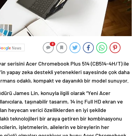
0
News
ar serisini Acer Chromebook Plus 514 (CB514-4H/T) ile
S’in yapay zeka destekli yetenekleri sayesinde çok daha
formans odaklı, kompakt ve dayanıklı bir model sunuyor.
dürü James Lin, konuyla ilgili olarak “Yeni Acer
ıcılara, taşınabilir tasarım, 14 inç Full HD ekran ve
an heyecan verici özelliklerden en iyi şekilde
klı teknolojileri bir araya getiren bir kombinasyonu
lerin, işletmelerin, ailelerin ve bireylerin her
ve güçlü olmaları gerekiyor ve bunu Acer Chromebook