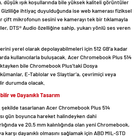
 düşük ışık koşullarında bile yüksek kaliteli görüntüler
 Gizliliğe ihtiyaç duyulduğunda ise web kamerası fiziksel
ılar çift mikrofonun sesini ve kamerayı tek bir tıklamayla
ller, DTS® Audio özelliğine sahip, yukarı yönlü ses veren
klerini yerel olarak depolayabilmeleri için 512 GB’a kadar
rda kullanıcılarla buluşacak. Acer Chromebook Plus 514
zaktayken bile Chromebook Plus’taki Dosya
manlar, E-Tablolar ve Slaytlar’a, çevrimiçi veya
ilir durumda olacak.
abilir ve Dayanıklı Tasarım
k şekilde tasarlanan Acer Chromebook Plus 514
nsı gün boyunca hareket halindeyken dahi
ırlığında ve 20,5 mm kalınlığında olan yeni Chromebook,
a karşı dayanıklı olmasını sağlamak için ABD MIL-STD