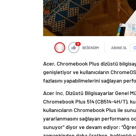
0
BEĞENDİM
ABONE OL
Acer, Chromebook Plus dizüstü bilgisay
genişletiyor ve kullanıcıların ChromeO
fazlasını yapabilmelerini sağlayan per
Acer Inc. Dizüstü Bilgisayarlar Genel Mü
Chromebook Plus 514 (CB514-4H/T), kullan
kullanıcıların Chromebook Plus ile sunul
yararlanmasını sağlayan performans oda
sunuyor” diyor ve devam ediyor: “Öğrenci
zamankinden daha üretken, bağlantılı 