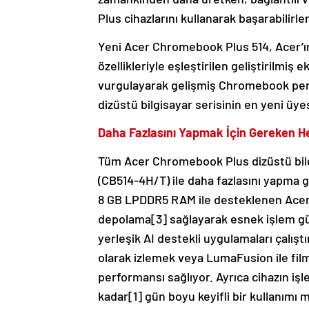
Plus cihazlarını kullanarak başarabilirler
Yeni Acer Chromebook Plus 514, Acer’ın
özellikleriyle eşleştirilen geliştirilmiş
vurgulayarak gelişmiş Chromebook pe
dizüstü bilgisayar serisinin en yeni üye
Daha Fazlasını Yapmak İçin Gereken 
Tüm Acer Chromebook Plus dizüstü bilgi
(CB514-4H/T) ile daha fazlasını yapma 
8 GB LPDDR5 RAM ile desteklenen Acer 
depolama[3] sağlayarak esnek işlem gü
yerleşik AI destekli uygulamaları çalış
olarak izlemek veya LumaFusion ile film
performansı sağlıyor. Ayrıca cihazın işlem
kadar[1] gün boyu keyifli bir kullanımı