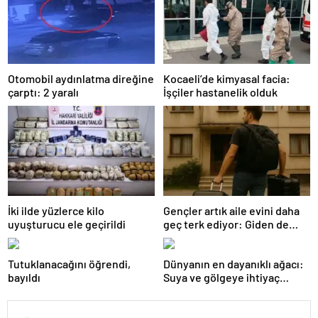
Otomobil aydınlatma direğine
Kocaeli’de kimyasal facia:
çarptı: 2 yaralı
İşçiler hastanelik olduk
İki ilde yüzlerce kilo
Gençler artık aile evini daha
uyuşturucu ele geçirildi
geç terk ediyor: Giden de
geri dönüyor
Tutuklanacağını öğrendi,
Dünyanın en dayanıklı ağacı:
bayıldı
Suya ve gölgeye ihtiyaç
duymuyor, şifalı meyveler
veriyor!