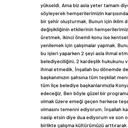
yükseldi. Ama biz asla yeter tamam diy
söyleyerek hemşerilerimizin karşısında
bir şehir oluşturmak. Bunun için iklim de
değişikliğinin etkilerinin hemşerilerimi
üretmek, ikinci önemli konu ise kentse
yenilemek için çalışmalar yapmak. Bunu 
bu işleri yaparken 2 şeyi asla ihmal et
belediyeciliğini, 2 kardeşlik hukukunu v
ihmal etmedik. İnşallah bu dönemde de g
başkanımızın şahsına tüm teşkilat men
tüm ilçe belediye başkanlarımızla Konya
edeceğiz. Ben böyle güzel bir programa
olmak üzere emeği geçen herkese teşek
olmasını temenni ediyorum. İnşallah ka
nasip etsin diye dua ediyorum ve son ol
birlikte çalışma kültürümüzü arttırarak