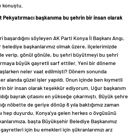
e konuştu.
t Pekyatırmacı başkanıma bu şehrin bir insan olarak
i başardığını söyleyen AK Parti Konya İl Başkanı Angı,
r belediye başkanlarımız olmak üzere, ilçelerimizde
le verip, gönül gönüle, bu şehri büyütmeyi bu şehri
rmaya büyük gayretli sarf ettiler. Yeni bir döneme
 Başlarken neler vaat edilmişti? Dönem sonunda
er alanda güzel işler yapıldı. Onun içinde ben kıymetli
in bir insan olarak teşekkür ediyorum. Uğur başkanım
ığı bayrak çıtasını en yükseğe çıkarmıştı. Büyük şehre
ğı nöbette de geriye dönüp 6 yıla baktığımız zaman
dını hep duyurdu. Konya’ya gelen herkes o övgüsünü
kanlarımıza, başta Büyükşehir Belediye Başkanımız
ayretleri için bu emekleri için şükranlarımızı arz