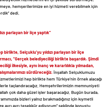
eye, hemşerilerimize en iyi hizmeti verebilmek için
dik” dedi.
zı parlayan bir ilçe yaptık”
birlikte, Selçuklu’yu yıldızı parlayan bir ilçe
macı, “Gerçek belediyeciliği birlikte başardık. Şimdi
iliği ilkesiyle, aynı inanç ve kararlılıkla yılmadan,
lışmalarımızı sürdüreceğiz.
İnşallah Selçuklumuzu
hizmetlerimizi hep birlikte hem Türkiye’nin örnek alacağı
lerle taçlandıracağız. Hemşehrilerimizin memnuniyeti
şallah çok daha güzel işler başaracağız. Bugün burada,
ramımızda bizleri yalnız bırakmadığınız için kıymetli
ze ayrı ayrı teşekkür ediyorum” şeklinde konuştu.