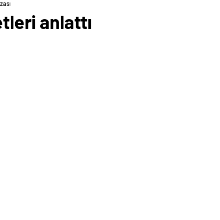
zası
leri anlattı