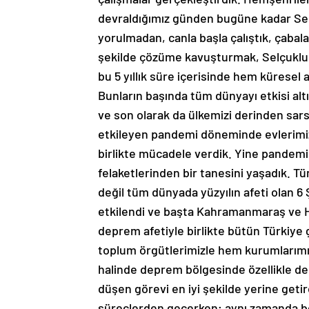
devraldığımız günden bugüne kadar Se
yorulmadan, canla başla çalıştık, çabal
şekilde çözüme kavuşturmak, Selçuklumu
bu 5 yıllık süre içerisinde hem küresel 
Bunların başında tüm dünyayı etkisi altı
ve son olarak da ülkemizi derinden sars
etkileyen pandemi döneminde evlerimize 
birlikte mücadele verdik. Yine pandemi
felaketlerinden bir tanesini yaşadık. T
değil tüm dünyada yüzyılın afeti olan 6
etkilendi ve başta Kahramanmaraş ve H
deprem afetiyle birlikte bütün Türkiye 
toplum örgütlerimizle hem kurumlarımız
halinde deprem bölgesinde özellikle de 
düşen görevi en iyi şekilde yerine geti
süreçlerden geçerken; aynı zamanda bel