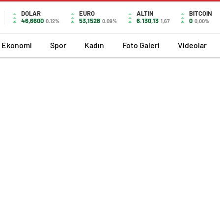
DOLAR
EURO
ALTIN
BITCOIN
46,6600
53,1528
6.130,13
0
0.12%
0.09%
1,67
0,00%
Ekonomi
Spor
Kadın
Foto Galeri
Videolar