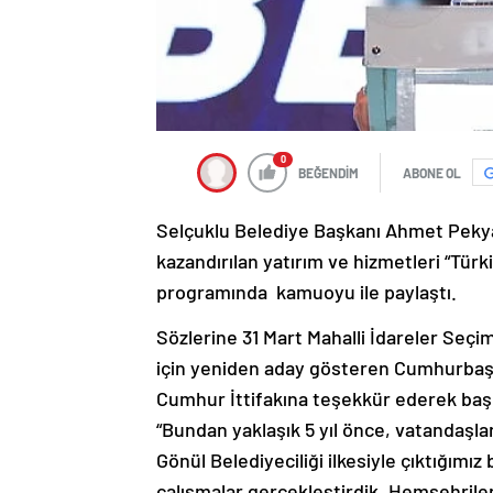
0
BEĞENDİM
ABONE OL
Selçuklu Belediye Başkanı Ahmet Pekyat
kazandırılan yatırım ve hizmetleri “Türk
programında kamuoyu ile paylaştı.
Sözlerine 31 Mart Mahalli İdareler Seçi
için yeniden aday gösteren Cumhurbaşk
Cumhur İttifakına teşekkür ederek baş
“Bundan yaklaşık 5 yıl önce, vatandaşlar
Gönül Belediyeciliği ilkesiyle çıktığımız
çalışmalar gerçekleştirdik. Hemşehriler