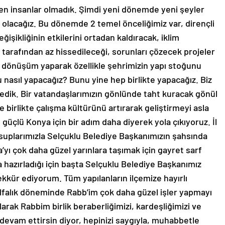
en insanlar olmadık. Şimdi yeni dönemde yeni şeyler
 olacağız. Bu dönemde 2 temel önceliğimiz var, dirençli
ğişikliğinin etkilerini ortadan kaldıracak, iklim
z tarafından az hissedileceği, sorunları çözecek projeler
l dönüşüm yaparak özellikle şehrimizin yapı stoğunu
nasıl yapacağız? Bunu yine hep birlikte yapacağız. Biz
medik. Bir vatandaşlarımızın gönlünde taht kuracak gönül
e birlikte çalışma kültürünü artırarak geliştirmeyi asla
üçlü Konya için bir adım daha diyerek yola çıkıyoruz. İl
suplarımızla Selçuklu Belediye Başkanımızın şahsında
’yı çok daha güzel yarınlara taşımak için gayret sarf
 hazırladığı için başta Selçuklu Belediye Başkanımız
kür ediyorum. Tüm yapılanların ilçemize hayırlı
lfalık döneminde Rabb’im çok daha güzel işler yapmayı
arak Rabbim birlik beraberliğimizi, kardeşliğimizi ve
 devam ettirsin diyor, hepinizi saygıyla, muhabbetle