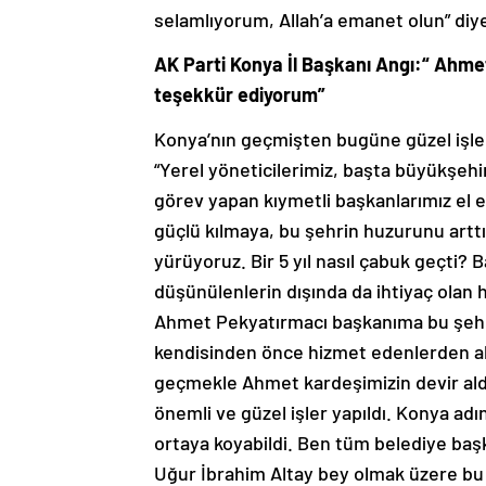
selamlıyorum, Allah’a emanet olun” diy
AK Parti Konya İl Başkanı Angı:“ Ahme
teşekkür ediyorum”
Konya’nın geçmişten bugüne güzel işler
“Yerel yöneticilerimiz, başta büyükşehi
görev yapan kıymetli başkanlarımız el e
güçlü kılmaya, bu şehrin huzurunu arttı
yürüyoruz. Bir 5 yıl nasıl çabuk geçti?
düşünülenlerin dışında da ihtiyaç olan h
Ahmet Pekyatırmacı başkanıma bu şehr
kendisinden önce hizmet edenlerden ald
geçmekle Ahmet kardeşimizin devir aldı
önemli ve güzel işler yapıldı. Konya a
ortaya koyabildi. Ben tüm belediye baş
Uğur İbrahim Altay bey olmak üzere bu g