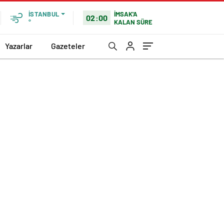
İMSAK'A
İSTANBUL
02:00
KALAN SÜRE
°
Yazarlar
Gazeteler