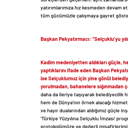
yatırımlarımıza hız kesmeden devam etm
tüm gücümüzle çalışmaya gayret göster
Başkan Pekyatırmacı: “Selçuklu’yu yıldı
Kadim medeniyetten aldıkları güçle, hep 
yaptıklarını ifade eden Başkan Pekyatır
ise Selçuklumuz için yine gönül belediyec
yorulmadan, bahanelere sığınmadan ça
daha da ileriye taşıyarak belediyecilik 
hem de Dünya’nın örnek alacağı hizmet
ve hayır dualarından aldığımız güçle in
‘Türkiye Yüzyılına Selçuklu İmzası’ prog
protokolümüze ve değerli misafirlerimi