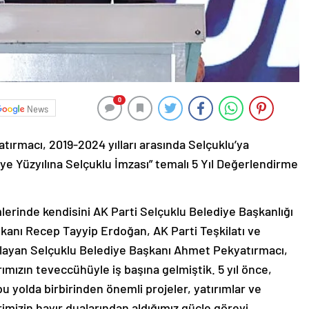
0
News
ırmacı, 2019-2024 yılları arasında Selçuklu’ya
iye Yüzyılına Selçuklu İmzası” temalı 5 Yıl Değerlendirme
mlerinde kendisini AK Parti Selçuklu Belediye Başkanlığı
anı Recep Tayyip Erdoğan, AK Parti Teşkilatı ve
layan Selçuklu Belediye Başkanı Ahmet Pekyatırmacı,
ımızın teveccühüyle iş başına gelmiştik. 5 yıl önce,
 bu yolda birbirinden önemli projeler, yatırımlar ve
imizin hayır dualarından aldığımız güçle görevi