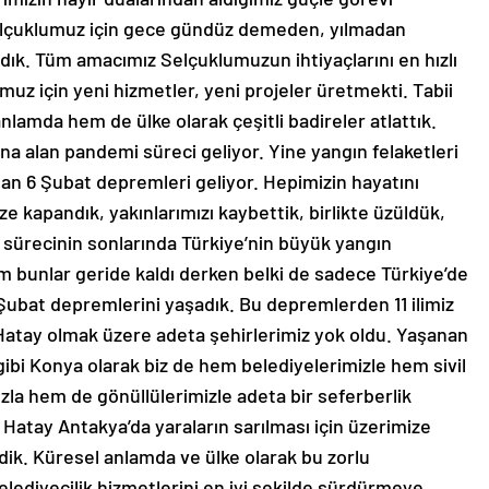
lçuklumuz için gece gündüz demeden, yılmadan
adık. Tüm amacımız Selçuklumuzun ihtiyaçlarını en hızlı
z için yeni hizmetler, yeni projeler üretmekti. Tabii
anlamda hem de ülke olarak çeşitli badireler atlattık.
na alan pandemi süreci geliyor. Yine yangın felaketleri
an 6 Şubat depremleri geliyor. Hepimizin hayatını
kapandık, yakınlarımızı kaybettik, birlikte üzüldük,
 sürecinin sonlarında Türkiye’nin büyük yangın
üm bunlar geride kaldı derken belki de sadece Türkiye’de
 Şubat depremlerini yaşadık. Bu depremlerden 11 ilimiz
atay olmak üzere adeta şehirlerimiz yok oldu. Yaşanan
gibi Konya olarak biz de hem belediyelerimizle hem sivil
la hem de gönüllülerimizle adeta bir seferberlik
Hatay Antakya’da yaraların sarılması için üzerimize
rdik. Küresel anlamda ve ülke olarak bu zorlu
ediyecilik hizmetlerini en iyi şekilde sürdürmeye,