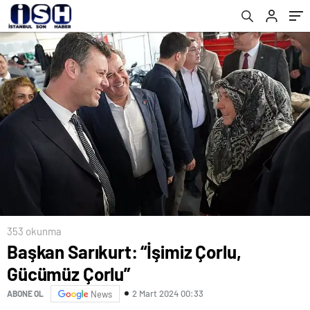
353 okunma
Başkan Sarıkurt: “İşimiz Çorlu,
Gücümüz Çorlu”
2 Mart 2024 00:33
ABONE OL
News