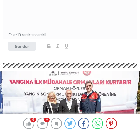
En az 10 karakter gerekli
Gönder
0
0
0
0