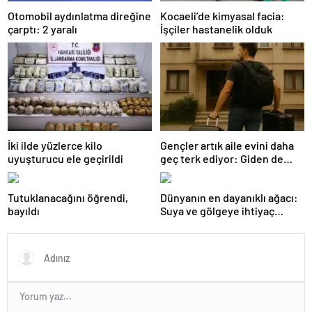
Otomobil aydınlatma direğine
Kocaeli’de kimyasal facia:
çarptı: 2 yaralı
İşçiler hastanelik olduk
İki ilde yüzlerce kilo
Gençler artık aile evini daha
uyuşturucu ele geçirildi
geç terk ediyor: Giden de
geri dönüyor
Tutuklanacağını öğrendi,
Dünyanın en dayanıklı ağacı:
bayıldı
Suya ve gölgeye ihtiyaç
duymuyor, şifalı meyveler
veriyor!