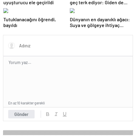
uyuşturucu ele geçirildi
geç terk ediyor: Giden de
geri dönüyor
Tutuklanacağını öğrendi,
Dünyanın en dayanıklı ağacı:
bayıldı
Suya ve gölgeye ihtiyaç
duymuyor, şifalı meyveler
veriyor!
En az 10 karakter gerekli
Gönder