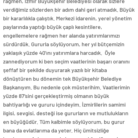
rağmen, İzmir Büyükşehir Belediyesi olarak sizlere
verdiğimiz sözlerden bir adım dahi geri atmadık. Büyük
bir kararlılıkla çalıştık. Merkezi idarenin, yerel yönetim
paylarında yaptığı büyük çaplı kesintilere,
engellemelere rağmen her alanda yatırımlarımızı
sürdürdük. Gururla söylüyorum, her yıl bütçemizin
yaklaşık yüzde 40’ını yatırımlara harcadık. Öyle
zannediyorum ki ben seçim vaatlerinin başarı oranını
şeffaf bir şekilde duyurarak yazılı bir kitaba
dönüştüren bu dönemin tek Büyükşehir Belediye
Başkanıyım. Bu nedenle çok müsterihim. Vaatlerimin
yüzde 87’sini gerçekleştirmiş olmanın büyük
bahtiyarlığı ve gururu içindeyim. İzmirlilerin samimi
ilgisi, sevgisi, desteği ise gururların ve mutlulukların
en büyüğüdür. Tüm kalbimle söylüyorum, bu gurur
bana da evlatlarıma da yeter. Hiç ümitsizliğe