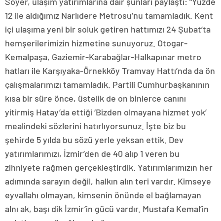
Soyer, ulaşım yatırımlarına dair şunları paylaştı: “Yüzde
12 ile aldığımız Narlıdere Metrosu’nu tamamladık. Kent
içi ulaşıma yeni bir soluk getiren hattımızı 24 Şubat’ta
hemşerilerimizin hizmetine sunuyoruz. Otogar-
Kemalpaşa, Gaziemir-Karabağlar-Halkapınar metro
hatları ile Karşıyaka-Örnekköy Tramvay Hattı’nda da ön
çalışmalarımızı tamamladık. Partili Cumhurbaşkanının
kısa bir süre önce, üstelik de on binlerce canını
yitirmiş Hatay’da ettiği ‘Bizden olmayana hizmet yok’
mealindeki sözlerini hatırlıyorsunuz. İşte biz bu
şehirde 5 yılda bu sözü yerle yeksan ettik. Dev
yatırımlarımızı, İzmir’den de 40 alıp 1 veren bu
zihniyete rağmen gerçekleştirdik. Yatırımlarımızın her
adımında sarayın değil, halkın alın teri vardır. Kimseye
eyvallahı olmayan, kimsenin önünde el bağlamayan
alnı ak, başı dik İzmir’in gücü vardır. Mustafa Kemal’in