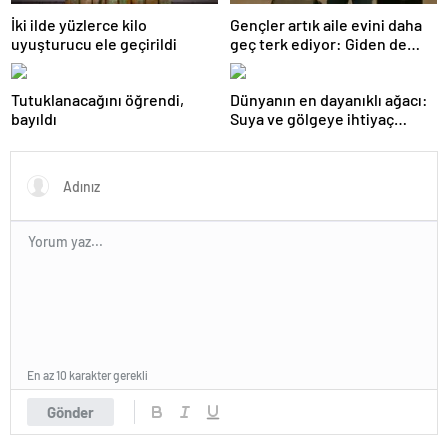
İki ilde yüzlerce kilo
Gençler artık aile evini daha
uyuşturucu ele geçirildi
geç terk ediyor: Giden de
geri dönüyor
Tutuklanacağını öğrendi,
Dünyanın en dayanıklı ağacı:
bayıldı
Suya ve gölgeye ihtiyaç
duymuyor, şifalı meyveler
veriyor!
En az 10 karakter gerekli
Gönder