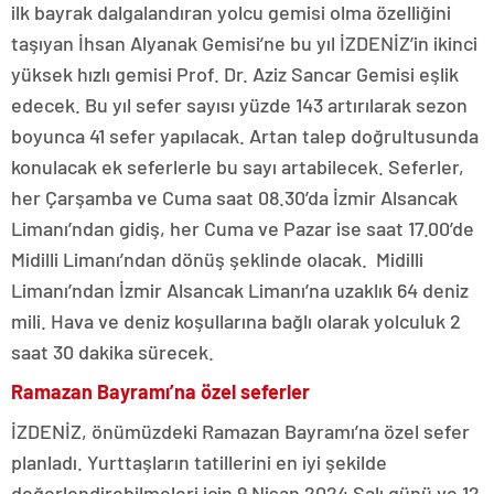
ilk bayrak dalgalandıran yolcu gemisi olma özelliğini
taşıyan İhsan Alyanak Gemisi’ne bu yıl İZDENİZ’in ikinci
yüksek hızlı gemisi Prof. Dr. Aziz Sancar Gemisi eşlik
edecek. Bu yıl sefer sayısı yüzde 143 artırılarak sezon
boyunca 41 sefer yapılacak. Artan talep doğrultusunda
konulacak ek seferlerle bu sayı artabilecek. Seferler,
her Çarşamba ve Cuma saat 08.30’da İzmir Alsancak
Limanı’ndan gidiş, her Cuma ve Pazar ise saat 17.00’de
Midilli Limanı’ndan dönüş şeklinde olacak. Midilli
Limanı’ndan İzmir Alsancak Limanı’na uzaklık 64 deniz
mili. Hava ve deniz koşullarına bağlı olarak yolculuk 2
saat 30 dakika sürecek.
Ramazan Bayramı’na özel seferler
İZDENİZ, önümüzdeki Ramazan Bayramı’na özel sefer
planladı. Yurttaşların tatillerini en iyi şekilde
değerlendirebilmeleri için 9 Nisan 2024 Salı günü ve 12