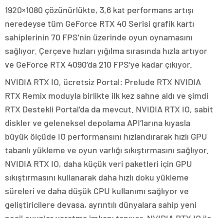
1920×1080 çözünürlükte, 3,6 kat performans artışı
neredeyse tüm GeForce RTX 40 Serisi grafik kartı
sahiplerinin 70 FPS’nin üzerinde oyun oynamasını
sağlıyor. Çerçeve hızları yığılma sırasında hızla artıyor
ve GeForce RTX 4090’da 210 FPS’ye kadar çıkıyor.
NVIDIA RTX IO, ücretsiz Portal: Prelude RTX NVIDIA
RTX Remix moduyla birlikte ilk kez sahne aldı ve şimdi
RTX Destekli Portal’da da mevcut. NVIDIA RTX IO, sabit
diskler ve geleneksel depolama API’larına kıyasla
büyük ölçüde IO performansını hızlandırarak hızlı GPU
tabanlı yükleme ve oyun varlığı sıkıştırmasını sağlıyor.
NVIDIA RTX IO, daha küçük veri paketleri için GPU
sıkıştırmasını kullanarak daha hızlı doku yükleme
süreleri ve daha düşük CPU kullanımı sağlıyor ve
geliştiricilere devasa, ayrıntılı dünyalara sahip yeni
nesil oyunlar yaratma imkanı tanıyor. NVIDIA RTX IO ile