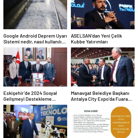
Google Android Deprem Uyarı
ASELSAN’dan Yeni Çelik
Sistemi nedir, nasıl kullanılır?
Kubbe Yatırımları
Android Deprem Uyarı
Sistemi Açma Adımları!
Eskişehir’de 2024 Sosyal
Manavgat Belediye Başkanı
Gelişmeyi Destekleme
Antalya City Expo’da Fuara
Programı Projeleri İmzalandı
Katıldı