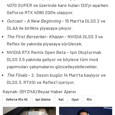
4070 SUPER ve üzerinde kare hızları 120’yi aşarken
GeForce RTX 4090 200’e ulaşıyor.
Outcast – A New Beginning
– 15 Mart’ta DLSS 2 ve
DLAA ile birlikte piyasaya çıkıyor.
The First Berserker: Khazan
– NVIDIA DLSS 3 ve
Reflex ile yakında piyasaya sürülecek.
NVIDIA RTX Remix Open Beta – Işın Oluşturmalı
DLSS 3.5 yakında geliyor ve böylece tüm mod
yapımcıları çalışmalarını güncelleyebilecekler.
The Finals
– 2. Sezon bugün 14 Mart’ta başlıyor ve
DLSS 3, RTXGI ve Reflex’i içeriyor.
Kaynak: (BYZHA) Beyaz Haber Ajansı
Geforce Rtx 40
Işın İzleme
Kat
Oyun
Rtx