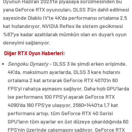
Oyunun Haziran 2023’te piyasaya sürülmesinden bu
yana GeForce RTX oyuncuları, DLSS 3’ün dahil edilmesi
sayesinde Diablo IV’te 4K’da performansı ortalama 2,5
kat hızlandırıyor. NVIDIA Reflex ile sistem gecikmesi
%67’ye kadar azaltılarak mümkün olan en duyarlı oyun
deneyimi sağlanıyor.
Diğer RTX Oyun Haberleri:
Sengoku Dynasty
– DLSS 3 ile şimdi erken erişimde.
4K’da, maksimum ayarlarda, DLSS 3 kare hızlarını
ortalama 2 kat artırarak GeForce RTX 4070’in 60
FPS’yi rahatça aşmasını sağlıyor. Daha hızlı GPU’larda
ise performans 100 FPS’yi aşarak GeForce RTX
4090’da 160 FPS’ye ulaşıyor. 2560×1440’ta 1,7 kat
performans artışı, tüm GeForce RTX 40 Serisi
GPU’ların tüm ayarlar en üst düzeye çıkarıldığında 60
FPS’nin üzerinde çalışmasını sağlıyor. GeForce RTX