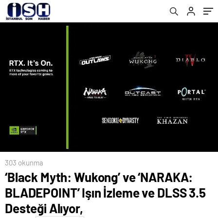
Desteği Alıyor,
keşfedin
303 okunma
‘Black Myth: Wukong’ ve ‘NARAKA:
BLADEPOINT’ Işın İzleme ve DLSS 3.5
Desteği Alıyor,