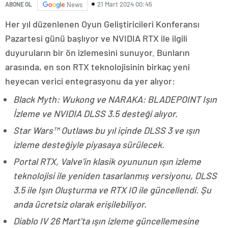
21 Mart 2024 00:45
ABONE OL
News
Her yıl düzenlenen Oyun Geliştiricileri Konferansı
Pazartesi günü başlıyor ve NVIDIA RTX ile ilgili
duyuruların bir ön izlemesini sunuyor. Bunların
arasında, en son RTX teknolojisinin birkaç yeni
heyecan verici entegrasyonu da yer alıyor:
Black Myth: Wukong ve NARAKA: BLADEPOINT Işın
İzleme ve NVIDIA DLSS 3.5 desteği alıyor.
Star Wars™ Outlaws bu yıl içinde DLSS 3 ve ışın
izleme desteğiyle piyasaya sürülecek.
Portal RTX, Valve’in klasik oyununun ışın izleme
teknolojisi ile yeniden tasarlanmış versiyonu, DLSS
3.5 ile Işın Oluşturma ve RTX IO ile güncellendi. Şu
anda ücretsiz olarak erişilebiliyor.
Diablo IV 26 Mart’ta ışın izleme güncellemesine