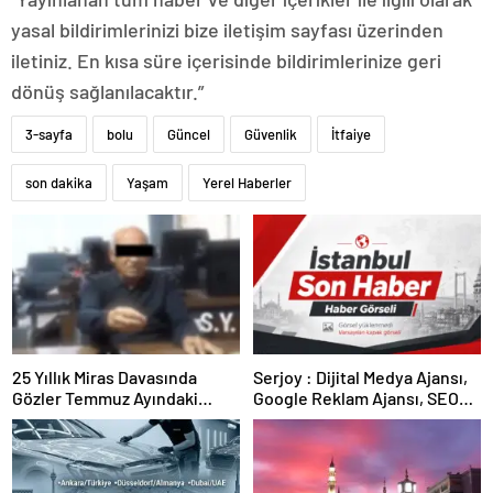
yasal bildirimlerinizi bize iletişim sayfası üzerinden
iletiniz. En kısa süre içerisinde bildirimlerinize geri
dönüş sağlanılacaktır.”
3-sayfa
bolu
Güncel
Güvenlik
İtfaiye
son dakika
Yaşam
Yerel Haberler
25 Yıllık Miras Davasında
Serjoy : Dijital Medya Ajansı,
Gözler Temmuz Ayındaki
Google Reklam Ajansı, SEO
Karar Duruşmasına Çevrildi
Ajansı ve Web Tasarım Ajansı