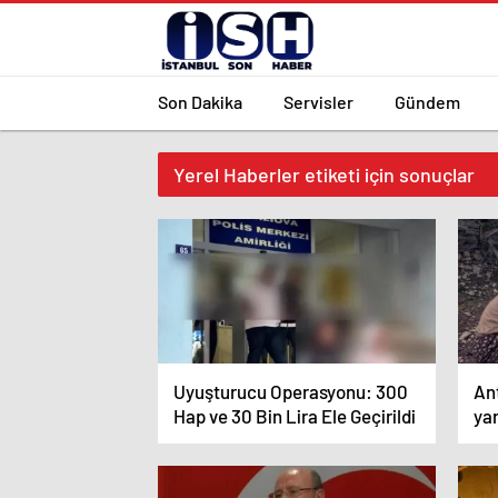
Son Dakika
Servisler
Gündem
Yerel Haberler etiketi için sonuçlar
Uyuşturucu Operasyonu: 300
Ant
Hap ve 30 Bin Lira Ele Geçirildi
yar
ya