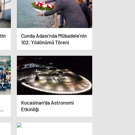
tin
Cunda Adası’nda Mübadele’nin
102. Yıldönümü Töreni
Kocasinan’da Astronomi
Etkinliği