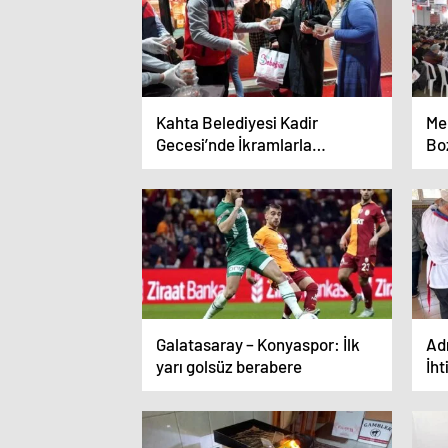
Kahta Belediyesi Kadir
Me
Gecesi’nde İkramlarla
Boz
Dayanışma Yaratıyor
Dü
Galatasaray – Konyaspor: İlk
Ad
yarı golsüz berabere
İht
De