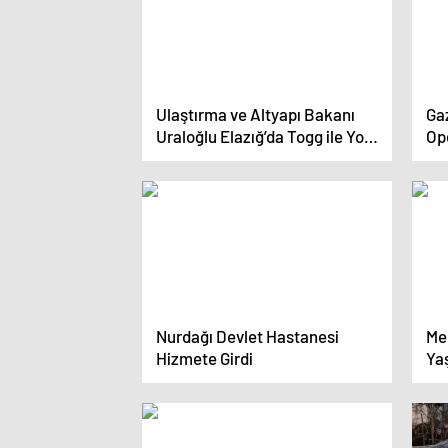
Ulaştırma ve Altyapı Bakanı
Ga
Uraloğlu Elazığ’da Togg ile Yol
Op
Açılışına Katıldı
Nurdağı Devlet Hastanesi
Me
Hizmete Girdi
Ya
İm