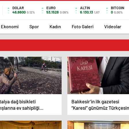
DOLAR
EURO
ALTIN
BITCOIN
46,6600
53,1528
6.130,13
0
0.12%
0.09%
1,67
0,00%
Ekonomi
Spor
Kadın
Foto Galeri
Videolar
alya dağ bisikleti
Balıkesir’in ilk gazetesi
ışlarına ev sahipliği
“Karesi” günümüz Türkçesi
pacak
çevrildi