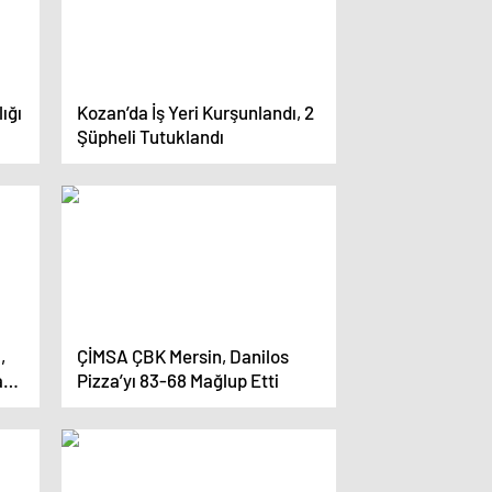
ığı
Kozan’da İş Yeri Kurşunlandı, 2
Şüpheli Tutuklandı
,
ÇİMSA ÇBK Mersin, Danilos
a
Pizza’yı 83-68 Mağlup Etti