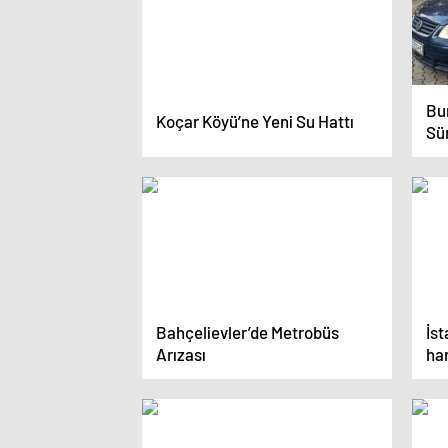
Bur
Koçar Köyü’ne Yeni Su Hattı
Sü
Bahçelievler’de Metrobüs
İst
Arızası
ha