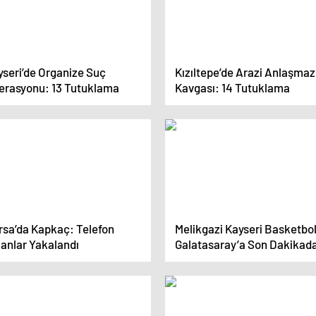
yseri’de Organize Suç
Kızıltepe’de Arazi Anlaşmazl
erasyonu: 13 Tutuklama
Kavgası: 14 Tutuklama
rsa’da Kapkaç: Telefon
Melikgazi Kayseri Basketbol
lanlar Yakalandı
Galatasaray’a Son Dakikad
Kaybetti