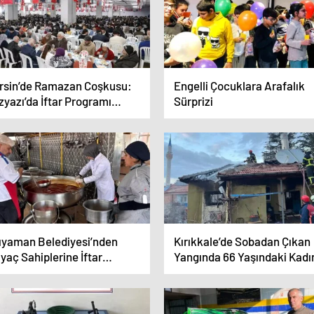
rsin’de Ramazan Coşkusu:
Engelli Çocuklara Arafalık
yazı’da İftar Programı
Sürprizi
zenlendi
ıyaman Belediyesi’nden
Kırıkkale’de Sobadan Çıkan
iyaç Sahiplerine İftar
Yangında 66 Yaşındaki Kadı
steği
Hayatını Kaybetti