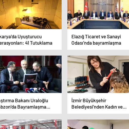
karya’da Uyuşturucu
Elazığ Ticaret ve Sanayi
erasyonları: 41 Tutuklama
Odası’nda bayramlaşma
aştırma Bakanı Uraloğlu
İzmir Büyükşehir
abzon’da Bayramlaşma
Belediyesi’nden Kadın ve
ogramına Katıldı
Çocuklara Ücretsiz Kuaförl
Hizmeti