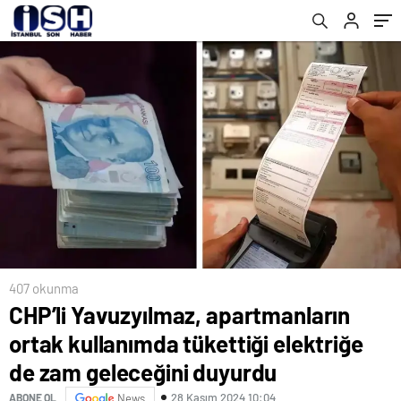
geleceğini duyurdu
407 okunma
CHP’li Yavuzyılmaz, apartmanların
ortak kullanımda tükettiği elektriğe
de zam geleceğini duyurdu
28 Kasım 2024 10:04
ABONE OL
News