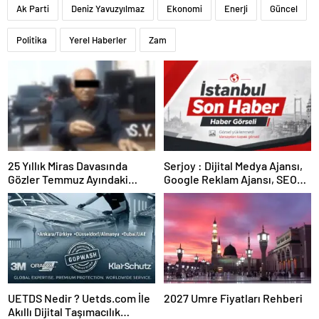
Ak Parti
Deniz Yavuzyılmaz
Ekonomi
Enerji
Güncel
Politika
Yerel Haberler
Zam
25 Yıllık Miras Davasında
Serjoy : Dijital Medya Ajansı,
Gözler Temmuz Ayındaki
Google Reklam Ajansı, SEO
Karar Duruşmasına Çevrildi
Ajansı ve Web Tasarım Ajansı
UETDS Nedir ? Uetds.com İle
2027 Umre Fiyatları Rehberi
Akıllı Dijital Taşımacılık