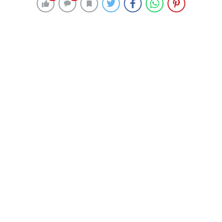
324 okunma
Urla gastronomi ve sanat turizmi ile
gelişecek
27 Temmuz 2024 00:03
ABONE OL
News
Başkan Tugay, ilçeye büyük konserlerin yapılacağı
amfitiyatronun kazandırılmasının çok güzel olacağını
sözlerine ekledi.
İzmir Büyükşehir Belediye Başkanı Dr. Cemil Tugay,
ilçe belediyeleri ile Büyükşehir Belediyesi arasındaki
uyumu güçlendirmek ve sorunlara hızlı çözüm
üretmek amacıyla başlattığı koordinasyon