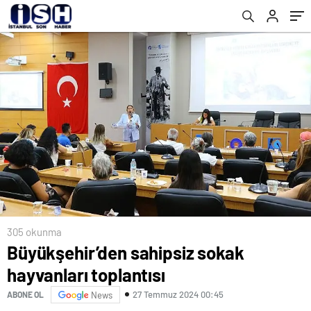
305 okunma
Büyükşehir’den sahipsiz sokak
hayvanları toplantısı
27 Temmuz 2024 00:45
ABONE OL
News