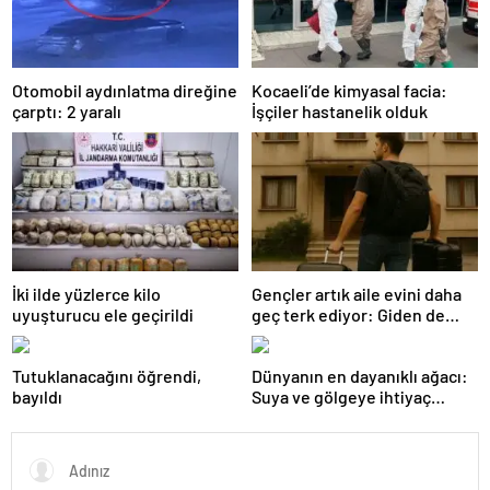
Otomobil aydınlatma direğine
Kocaeli’de kimyasal facia:
çarptı: 2 yaralı
İşçiler hastanelik olduk
İki ilde yüzlerce kilo
Gençler artık aile evini daha
uyuşturucu ele geçirildi
geç terk ediyor: Giden de
geri dönüyor
Tutuklanacağını öğrendi,
Dünyanın en dayanıklı ağacı:
bayıldı
Suya ve gölgeye ihtiyaç
duymuyor, şifalı meyveler
veriyor!