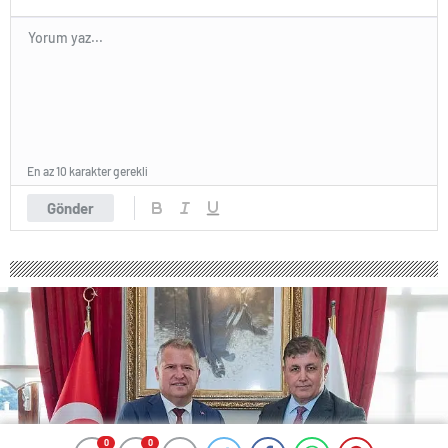
En az 10 karakter gerekli
Gönder
0
0
0
0