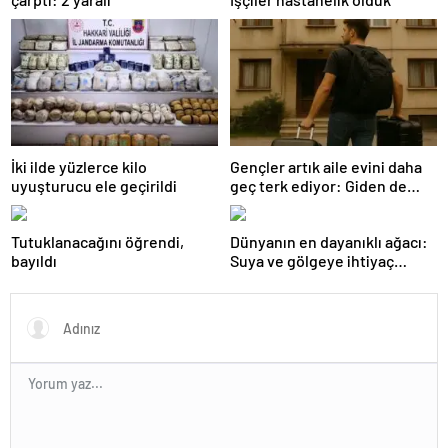
İki ilde yüzlerce kilo
Gençler artık aile evini daha
uyuşturucu ele geçirildi
geç terk ediyor: Giden de
geri dönüyor
Tutuklanacağını öğrendi,
Dünyanın en dayanıklı ağacı:
bayıldı
Suya ve gölgeye ihtiyaç
duymuyor, şifalı meyveler
veriyor!