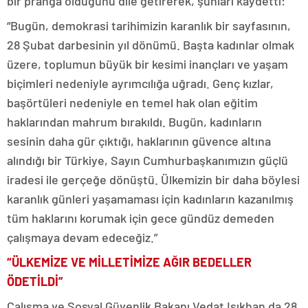
bir pranga olduğunu dile getirerek, şunları kaydetti:
“Bugün, demokrasi tarihimizin karanlık bir sayfasının,
28 Şubat darbesinin yıl dönümü. Başta kadınlar olmak
üzere, toplumun büyük bir kesimi inançları ve yaşam
biçimleri nedeniyle ayrımcılığa uğradı. Genç kızlar,
başörtüleri nedeniyle en temel hak olan eğitim
haklarından mahrum bırakıldı. Bugün, kadınların
sesinin daha gür çıktığı, haklarının güvence altına
alındığı bir Türkiye, Sayın Cumhurbaşkanımızın güçlü
iradesi ile gerçeğe dönüştü. Ülkemizin bir daha böylesi
karanlık günleri yaşamaması için kadınların kazanılmış
tüm haklarını korumak için gece gündüz demeden
çalışmaya devam edeceğiz.”
“ÜLKEMİZE VE MİLLETİMİZE AĞIR BEDELLER
ÖDETİLDİ”
Çalışma ve Sosyal Güvenlik Bakanı Vedat Işıkhan da 28