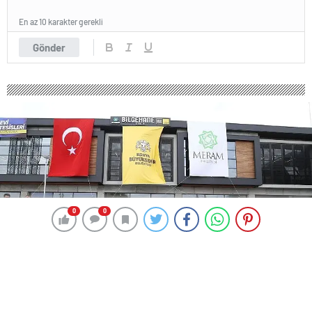
En az 10 karakter gerekli
Gönder
0
0
0
0
261 okunma