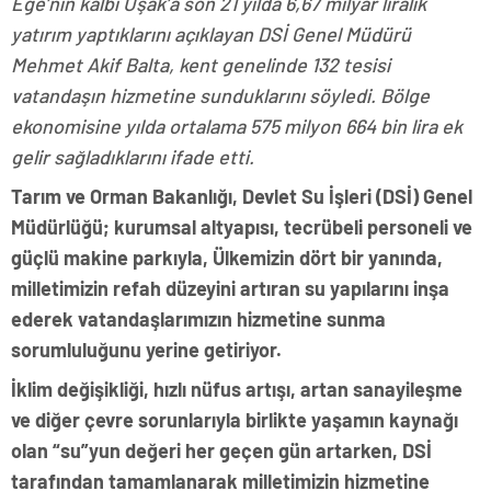
Ege’nin kalbi Uşak’a son 21 yılda
6,67
milyar liralık
yatırım yaptıklarını açıklayan DSİ Genel Müdürü
Mehmet Akif Balta, kent genelinde
132
tesisi
vatandaşın hizmetine sunduklarını söyledi. Bölge
ekonomisine yılda ortalama
575 milyon 664 bin
lira ek
gelir sağladıklarını ifade etti.
Tarım ve Orman Bakanlığı, Devlet Su İşleri (DSİ) Genel
Müdürlüğü; kurumsal altyapısı, tecrübeli personeli ve
güçlü makine parkıyla, Ülkemizin dört bir yanında,
milletimizin refah düzeyini artıran su yapılarını inşa
ederek vatandaşlarımızın hizmetine sunma
sorumluluğunu yerine getiriyor.
İklim değişikliği, hızlı nüfus artışı, artan sanayileşme
ve diğer çevre sorunlarıyla birlikte yaşamın kaynağı
olan “su”yun değeri her geçen gün artarken, DSİ
tarafından tamamlanarak milletimizin hizmetine