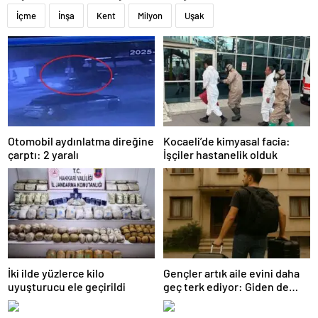
İçme
İnşa
Kent
Milyon
Uşak
Otomobil aydınlatma direğine
Kocaeli’de kimyasal facia:
çarptı: 2 yaralı
İşçiler hastanelik olduk
İki ilde yüzlerce kilo
Gençler artık aile evini daha
uyuşturucu ele geçirildi
geç terk ediyor: Giden de
geri dönüyor