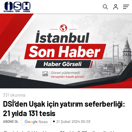
331 okunma
DSİ’den Uşak için yatırım seferberliği:
21 yılda 131 tesis
21 Şubat 2024 00:03
ABONE OL
News