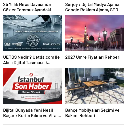
25 Yıllık Miras Davasında
Serjoy : Dijital Medya Ajansı,
Gözler Temmuz Ayındaki
Google Reklam Ajansı, SEO
Karar Duruşmasına Çevrildi
Ajansı ve Web Tasarım Ajansı
UETDS Nedir ? Uetds.com İle
2027 Umre Fiyatları Rehberi
Akıllı Dijital Taşımacılık
Yazılımı
Dijital Dünyada Yeni Nesil
Bahçe Mobilyaları Seçimi ve
Başarı: Kerim Kılınç ve Viral
Bakımı Rehberi
İçerik Stratejilerinin Yükselişi