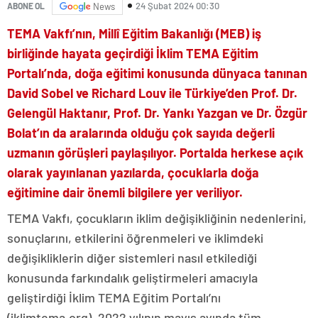
24 Şubat 2024 00:30
ABONE OL
News
TEMA Vakfı’nın, Millî Eğitim Bakanlığı (MEB) iş
birliğinde hayata geçirdiği İklim TEMA Eğitim
Portalı’nda, doğa eğitimi konusunda dünyaca tanınan
David Sobel ve Richard Louv ile Türkiye’den Prof. Dr.
Gelengül Haktanır, Prof. Dr. Yankı Yazgan ve Dr. Özgür
Bolat’ın da aralarında olduğu çok sayıda değerli
uzmanın görüşleri paylaşılıyor. Portalda herkese açık
olarak yayınlanan yazılarda, çocuklarla doğa
eğitimine dair önemli bilgilere yer veriliyor.
TEMA Vakfı, çocukların iklim değişikliğinin nedenlerini,
sonuçlarını, etkilerini öğrenmeleri ve iklimdeki
değişikliklerin diğer sistemleri nasıl etkilediği
konusunda farkındalık geliştirmeleri amacıyla
geliştirdiği İklim TEMA Eğitim Portalı’nı
(iklimtema.org), 2022 yılının mayıs ayında tüm