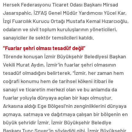
Hersek Federasyonu Ticaret Odası Başkanı Mirsad
Jasarspahic, İZFAŞ Genel Müdür Yardımcısı Yücel Kar,
İzgi Fuarcılık Kurucu Ortağı Mustafa Kemal Hızarcıoğlu,
odaların ve sivil toplum kuruluşlarının yöneticileri,
sanayiciler ile sektör temsilcileri katıldı.
“Fuarlar şehri olması tesadüf değil”
Törende konuşan İzmir Büyükşehir Belediyesi Başkan
Vekili Murat Aydın, İzmir’in fuarlar şehri olmasının
tesadüf olmadığını belirterek, “İzmir, her zaman hem
coğrafi konumu hem de tarihsel kökeni itibari ile
sanayi ve ticaretin merkezi olan ve bu anlamda da
fuarlar yoluyla dünyaya açılan bir kapı olmuştur.
Arkasına aldığı Ege Bölgesi’nin zenginliklerini dünyaya
açmaya, satmaya ve dağıtmaya çalışan bir bölgenin en
büyük şehridir İzmir. İzmir Büyükşehir Belediye
Başkanı Tunç Soyer’in söylediği gibi, İzmir Büyükşehir