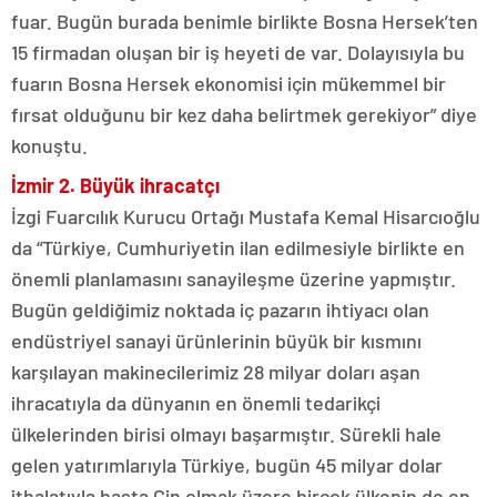
fuar. Bugün burada benimle birlikte Bosna Hersek’ten
15 firmadan oluşan bir iş heyeti de var. Dolayısıyla bu
fuarın Bosna Hersek ekonomisi için mükemmel bir
fırsat olduğunu bir kez daha belirtmek gerekiyor” diye
konuştu.
İzmir 2. Büyük ihracatçı
İzgi Fuarcılık Kurucu Ortağı Mustafa Kemal Hisarcıoğlu
da “Türkiye, Cumhuriyetin ilan edilmesiyle birlikte en
önemli planlamasını sanayileşme üzerine yapmıştır.
Bugün geldiğimiz noktada iç pazarın ihtiyacı olan
endüstriyel sanayi ürünlerinin büyük bir kısmını
karşılayan makinecilerimiz 28 milyar doları aşan
ihracatıyla da dünyanın en önemli tedarikçi
ülkelerinden birisi olmayı başarmıştır. Sürekli hale
gelen yatırımlarıyla Türkiye, bugün 45 milyar dolar
ithalatıyla başta Çin olmak üzere birçok ülkenin de en