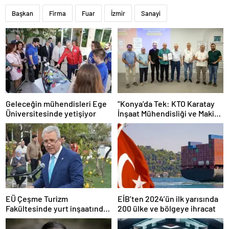
Başkan
Firma
Fuar
İzmir
Sanayi
Geleceğin mühendisleri Ege
“Konya’da Tek: KTO Karatay
Üniversitesinde yetişiyor
İnşaat Mühendisliği ve Makine
Mühendisliği Bölümleri
Avrupa’da Tanınacak”
EÜ Çeşme Turizm
EİB’ten 2024’ün ilk yarısında
Fakültesinde yurt inşaatında
200 ülke ve bölgeye ihracat
sona gelindi