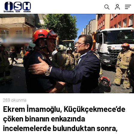
bulunduktan sonra, gazetecilere konuyla
ilgili açıklama yaptı
269 okunma
Ekrem İmamoğlu, Küçükçekmece’de
çöken binanın enkazında
incelemelerde bulunduktan sonra,