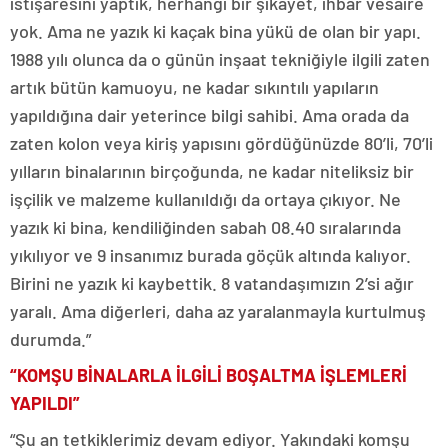
istişaresini yaptık, herhangi bir şikayet, ihbar vesaire
yok. Ama ne yazık ki kaçak bina yükü de olan bir yapı.
1988 yılı olunca da o günün inşaat tekniğiyle ilgili zaten
artık bütün kamuoyu, ne kadar sıkıntılı yapıların
yapıldığına dair yeterince bilgi sahibi. Ama orada da
zaten kolon veya kiriş yapısını gördüğünüzde 80’li, 70’li
yılların binalarının birçoğunda, ne kadar niteliksiz bir
işçilik ve malzeme kullanıldığı da ortaya çıkıyor. Ne
yazık ki bina, kendiliğinden sabah 08.40 sıralarında
yıkılıyor ve 9 insanımız burada göçük altında kalıyor.
Birini ne yazık ki kaybettik. 8 vatandaşımızın 2’si ağır
yaralı. Ama diğerleri, daha az yaralanmayla kurtulmuş
durumda.”
“KOMŞU BİNALARLA İLGİLİ BOŞALTMA İŞLEMLERİ
YAPILDI”
“Şu an tetkiklerimiz devam ediyor. Yakındaki komşu