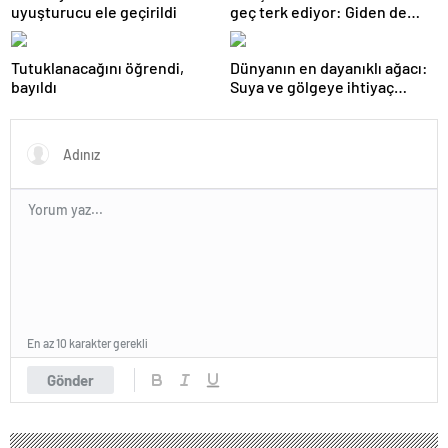
uyuşturucu ele geçirildi
geç terk ediyor: Giden de
geri dönüyor
Tutuklanacağını öğrendi,
Dünyanın en dayanıklı ağacı:
bayıldı
Suya ve gölgeye ihtiyaç
duymuyor, şifalı meyveler
veriyor!
En az 10 karakter gerekli
Gönder