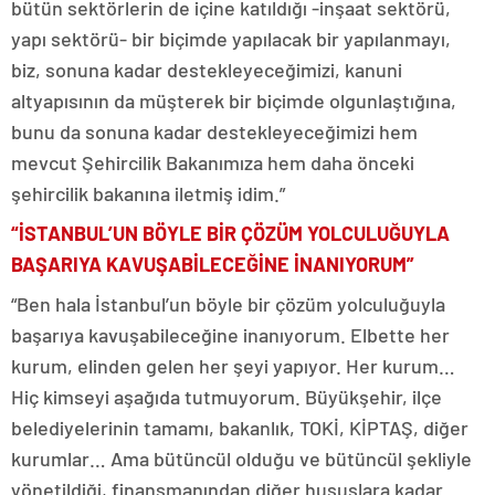
bütün sektörlerin de içine katıldığı -inşaat sektörü,
yapı sektörü- bir biçimde yapılacak bir yapılanmayı,
biz, sonuna kadar destekleyeceğimizi, kanuni
altyapısının da müşterek bir biçimde olgunlaştığına,
bunu da sonuna kadar destekleyeceğimizi hem
mevcut Şehircilik Bakanımıza hem daha önceki
şehircilik bakanına iletmiş idim.”
“İSTANBUL’UN BÖYLE BİR ÇÖZÜM YOLCULUĞUYLA
BAŞARIYA KAVUŞABİLECEĞİNE İNANIYORUM”
“Ben hala İstanbul’un böyle bir çözüm yolculuğuyla
başarıya kavuşabileceğine inanıyorum. Elbette her
kurum, elinden gelen her şeyi yapıyor. Her kurum…
Hiç kimseyi aşağıda tutmuyorum. Büyükşehir, ilçe
belediyelerinin tamamı, bakanlık, TOKİ, KİPTAŞ, diğer
kurumlar… Ama bütüncül olduğu ve bütüncül şekliyle
yönetildiği, finansmanından diğer hususlara kadar