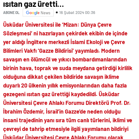
ısıtan gaz üretti…
16 Şubat 2024 00:36
ABONE OL
News
Üsküdar Üniversitesi ile ‘Mizan: Dünya Çevre
Sözleşmesi’ ni hazırlayan çekirdek ekibin de içinde
yer aldığı İngiltere merkezli İslami Ekoloji ve Çevre
Bilimleri Vakfı ‘Gazze Bildirisi’ yayımladı. Modern
savaşın en ölümcül ve yıkıcı bombardımanlarından
birinin hava, toprak ve suda meydana getirdiği kirlilik
olduğuna dikkat çekilen bildiride savaşın iklime
duyarlı 20 ülkenin yıllık emisyonlarından daha fazla
gezegeni ısıtan gaz ürettiği kaydedildi. Üsküdar
Üniversitesi Çevre Ahlakı Forumu Direktörü Prof. Dr.
İbrahim Özdemir, İsrail’in Gazze’de neden olduğu
insani trajedinin yanı sıra tüm canlı türlerini, iklimi ve
çevreyi de tahrip etmesiyle ilgili yayımlanan bildiriyi
Üsküdar Üniversitesi Çevre Ahlakı Forumu olarak