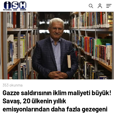
fazla gezegeni ısıtan gaz üretti…
353 okunma
Gazze saldırısının iklim maliyeti büyük!
Savaş, 20 ülkenin yıllık
emisyonlarından daha fazla gezegeni