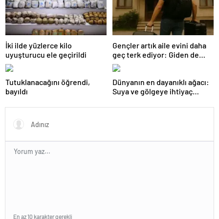
İki ilde yüzlerce kilo
Gençler artık aile evini daha
uyuşturucu ele geçirildi
geç terk ediyor: Giden de
geri dönüyor
Tutuklanacağını öğrendi,
Dünyanın en dayanıklı ağacı:
bayıldı
Suya ve gölgeye ihtiyaç
duymuyor, şifalı meyveler
veriyor!
En az 10 karakter gerekli