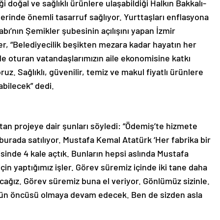
i doğal ve sağlıklı ürünlere ulaşabildiği Halkın Bakkalı-
erinde önemli tasarruf sağlıyor. Yurttaşları enflasyona
bı’nın Şemikler şubesinin açılışını yapan İzmir
, “Belediyecilik beşikten mezara kadar hayatın her
e oturan vatandaşlarımızın aile ekonomisine katkı
z. Sağlıklı, güvenilir, temiz ve makul fiyatlı ürünlere
abilecek” dedi.
tan projeye dair şunları söyledi: “Ödemiş’te hizmete
 burada satılıyor. Mustafa Kemal Atatürk ‘Her fabrika bir
isinde 4 kale açtık. Bunların hepsi aslında Mustafa
n yaptığımız işler. Görev süremiz içinde iki tane daha
cağız. Görev süremiz buna el veriyor. Gönlümüz sizinle.
mün öncüsü olmaya devam edecek. Ben de sizden asla