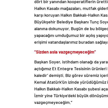
dört bir yanından kooperatiflerin ürettiğ
Halkın Kasabı mağazaları, mutfak giderl
karşı koruyan Halkın Bakkalı-Halkın Kasa
Büyükşehir Belediye Başkanı Tunç Soyer
alanına dokunuyor. Bugün de bu bölged
yapacağını umduğumuz bir açılış yapıyoru
erişimi vatandaşlarımız buradan sağlay
“Sizden asla vazgeçmeyeceğim”
Başkan Soyer, istihdam olanağı da yara
açtığımız Et Entegre Tesisinin ürünleri
kaledir’ demişti. Biz görev süremiz içer
Kemal Atatürk’ün izinde yürüdüğümüz içi
Halkın Bakkalı-Halkın Kasabı şubesi aça
İzmir yine Türkiye’deki büyük dönüşü
vazgeçmeyeceğim.”