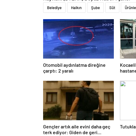
Belediye
Halkın
Şube
Süt
Ürünle
Otomobil aydınlatma direğine
Kocaeli
çarptı: 2 yaralı
hastane
Gençler artık aile evini daha geç
Tutukla
terk ediyor: Giden de geri