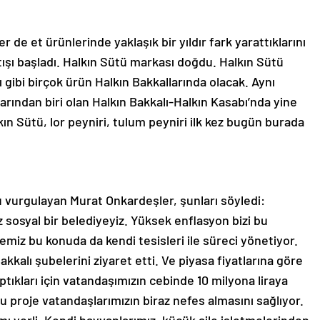
e et ürünlerinde yaklaşık bir yıldır fark yarattıklarını
tışı başladı. Halkın Sütü markası doğdu. Halkın Sütü
ı gibi birçok ürün Halkın Bakkallarında olacak. Aynı
arından biri olan Halkın Bakkalı-Halkın Kasabı’nda yine
lkın Sütü, lor peyniri, tulum peyniri ilk kez bugün burada
u vurgulayan Murat Onkardeşler, şunları söyledi:
z sosyal bir belediyeyiz. Yüksek enflasyon bizi bu
miz bu konuda da kendi tesisleri ile süreci yönetiyor.
kalı şubelerini ziyaret etti. Ve piyasa fiyatlarına göre
ptıkları için vatandaşımızın cebinde 10 milyona liraya
u proje vatandaşlarımızın biraz nefes almasını sağlıyor.
 yerli. Kendi hayvanlarımız, küçük aile işletmelerinden