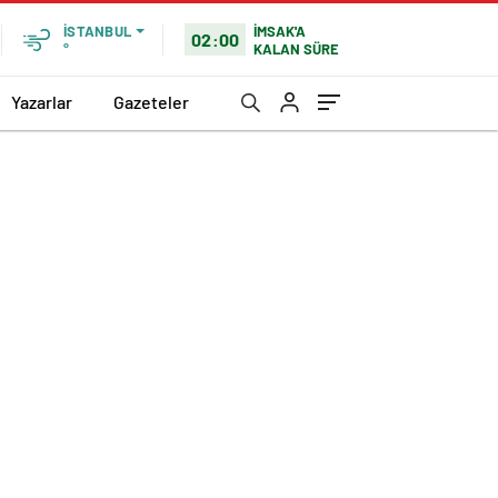
İMSAK'A
İSTANBUL
02:00
KALAN SÜRE
°
Yazarlar
Gazeteler