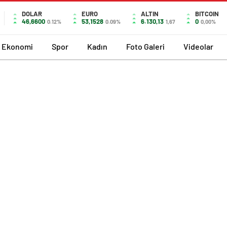
DOLAR
EURO
ALTIN
BITCOIN
46,6600
53,1528
6.130,13
0
0.12%
0.09%
1,67
0,00%
Ekonomi
Spor
Kadın
Foto Galeri
Videolar