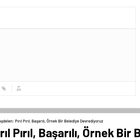
duymuyor, şifalı meyveler
veriyor!
şdelen: Pırıl Pırıl, Başarılı, Örnek Bir Belediye Devrediyoruz
ıl Pırıl, Başarılı, Örnek Bir