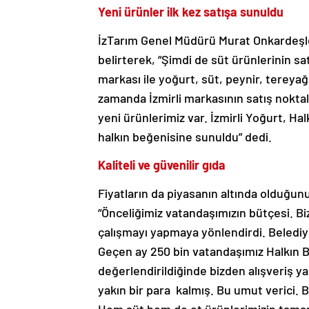
Yeni ürünler ilk kez satışa sunuldu
İzTarım Genel Müdürü Murat Onkardeşler d
belirterek, “Şimdi de süt ürünlerinin sa
markası ile yoğurt, süt, peynir, tereyağ
zamanda İzmirli markasının satış noktal
yeni ürünlerimiz var. İzmirli Yoğurt, Ha
halkın beğenisine sunuldu” dedi.
Kaliteli ve güvenilir gıda
Fiyatların da piyasanın altında olduğun
“Önceliğimiz vatandaşımızın bütçesi. Bi
çalışmayı yapmaya yönlendirdi. Belediye
Geçen ay 250 bin vatandaşımız Halkın Bak
değerlendirildiğinde bizden alışveriş ya
yakın bir para kalmış. Bu umut verici. B
Hem süt hem de et ürünlerimizin tamamı