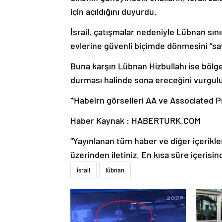
için açıldığını duyurdu.
İsrail, çatışmalar nedeniyle Lübnan sın
evlerine güvenli biçimde dönmesini “sav
Buna karşın Lübnan Hizbullahı ise bölged
durması halinde sona ereceğini vurgul
*Habeirn görselleri AA ve Associated Pr
Haber Kaynak : HABERTURK.COM
“Yayınlanan tüm haber ve diğer içerikler i
üzerinden iletiniz. En kısa süre içerisin
israil
lübnan