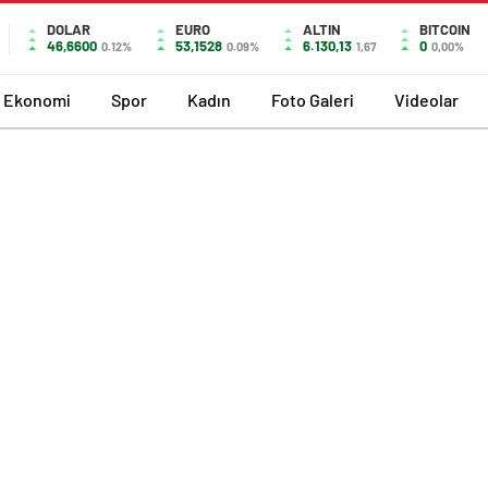
DOLAR
EURO
ALTIN
BITCOIN
46,6600
53,1528
6.130,13
0
0.12%
0.09%
1,67
0,00%
Ekonomi
Spor
Kadın
Foto Galeri
Videolar