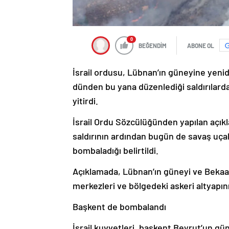
0
BEĞENDİM
ABONE OL
İsrail ordusu, Lübnan’ın güneyine yeniden
dünden bu yana düzenlediği saldırılarda
yitirdi.
İsrail Ordu Sözcülüğünden yapılan açı
saldırının ardından bugün de savaş uçakl
bombaladığı belirtildi.
Açıklamada, Lübnan’ın güneyi ve Bekaa 
merkezleri ve bölgedeki askeri altyapını
Başkent de bombalandı
İsrail kuvvetleri, başkent Beyrut’un gün