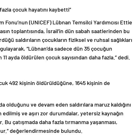
fazla çocuk hayatını kaybetti”
dım Fonu’nun (UNICEF) Lübnan Temsilci Yardımcısı Ettie
asın toplantısında, İsrail’in dün sabah saatlerinden bu
ğü saldırıların çocukların fiziksel ve ruhsal sağlıkları
rgulayarak, “Lübnan’da sadece dün 35 çocuğun
n 11 ayda öldürülen çocuk sayısından daha fazla.” dedi.
cuk 492 kişinin öldürüldüğüne, 1645 kişinin de
nda olduğunu ve devam eden saldırılara maruz kaldığını
 edilmiş ve aşırı zor durumdalar, yetersiz kaynağın
r. Bu çatışmada daha fazla tırmanma yaşanması,
olur.” değerlendirmesinde bulundu.