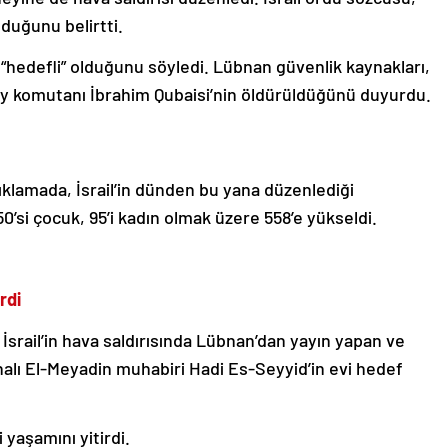
lduğunu belirtti.
n “hedefli” olduğunu söyledi. Lübnan güvenlik kaynakları,
düzey komutanı İbrahim Qubaisi’nin öldürüldüğünü duyurdu.
ıklamada, İsrail’in dünden bu yana düzenlediği
 50’si çocuk, 95’i kadın olmak üzere 558’e yükseldi.
rdi
 İsrail’in hava saldırısında Lübnan’dan yayın yapan ve
analı El-Meyadin muhabiri Hadi Es-Seyyid’in evi hedef
yaşamını yitirdi.