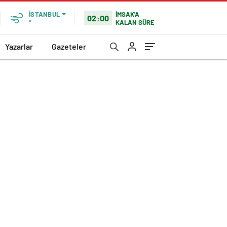
İMSAK'A
İSTANBUL
02:00
KALAN SÜRE
°
Yazarlar
Gazeteler