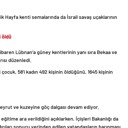
jik Hayfa kenti semalarında da İsrail savaş uçaklarının
i öldü
tibaren Lübnan’a güney kentlerinin yanı sıra Bekaa ve
rısı düzenledi.
i çocuk, 58’i kadın 492 kişinin öldüğünü, 1645 kişinin
eyrut ve kuzeyine göç dalgası devam ediyor.
ğitime ara verildiğini açıklarken, İçişleri Bakanlığı da
ldırıları sonucu yerinden edilen vatandaşların barınması