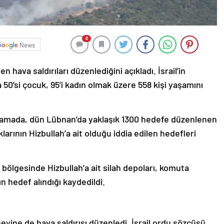
0
News
 hava saldırıları düzenlediğini açıkladı. İsrail’in
 50’si çocuk, 95’i kadın olmak üzere 558 kişi yaşamını
klamada, dün Lübnan’da yaklaşık 1300 hedefe düzenlenen
arının Hizbullah’a ait olduğu iddia edilen hedefleri
bölgesinde Hizbullah’a ait silah depoları, komuta
n hedef alındığı kaydedildi.
eyine de hava saldırısı düzenledi. İsrail ordu sözcüsü,