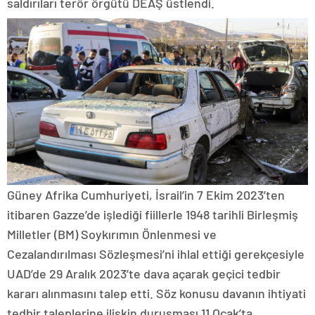
saldırıları terör örgütü DEAŞ üstlendi.
Güney Afrika Cumhuriyeti, İsrail’in 7 Ekim 2023’ten
itibaren Gazze’de işlediği fiillerle 1948 tarihli Birleşmiş
Milletler (BM) Soykırımın Önlenmesi ve
Cezalandırılması Sözleşmesi’ni ihlal ettiği gerekçesiyle
UAD’de 29 Aralık 2023’te dava açarak geçici tedbir
kararı alınmasını talep etti. Söz konusu davanın ihtiyati
tedbir taleplerine ilişkin duruşması 11 Ocak’ta