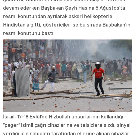
devam ederken Başbakan Şeyh Hasina 5 Ağustos’ta
resmi konutundan ayrılarak askeri helikopterle
Hindistan’a gitti, göstericiler ise bu sırada Başbakan’ın
resmi konutunu bastı.
İsrail, 17-18 Eylül’de Hizbullah unsurlarının kullandığı
“pager” isimli çağrı cihazlarına ve telsizlere sızdı, sinyal
verdiği için sahipleri tarafından ellerine alınan cihazlar