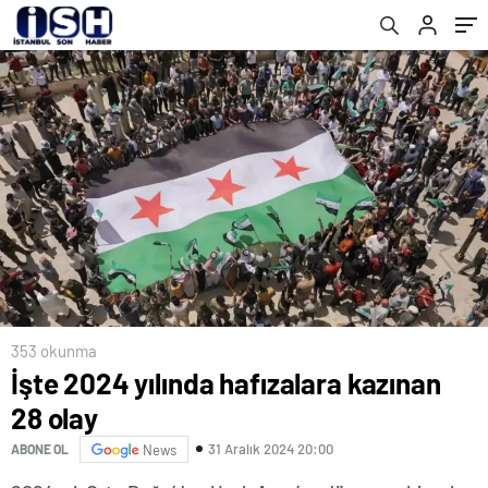
353 okunma
İşte 2024 yılında hafızalara kazınan
28 olay
31 Aralık 2024 20:00
ABONE OL
News