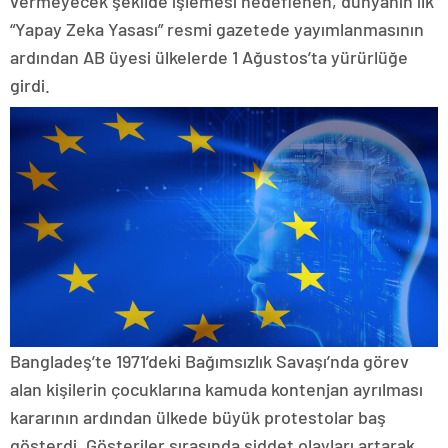
vermeyecek şekilde işlemesi hedeflenen, dünyanın ilk
“Yapay Zeka Yasası” resmi gazetede yayımlanmasının
ardından AB üyesi ülkelerde 1 Ağustos’ta yürürlüğe
girdi.
Bangladeş’te 1971’deki Bağımsızlık Savaşı’nda görev
alan kişilerin çocuklarına kamuda kontenjan ayrılması
kararının ardından ülkede büyük protestolar baş
gösterdi. Gösteriler sırasında şiddet olayları artarak