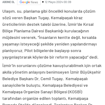
12 Mayıs 2024 00:09
ABONE OL
News
Ulaşım, su, planlama gibi öncelikli konularda çözüm
sözü veren Başkan Tugay, Kemalpaşalı kiraz
üreticilerinin destek talebi üzerine, İzmir’de Kırsal
Bölge Planlama Dairesi Başkanlığı kurulacağının
müjdesini vererek, “İnsanların kentte değil, kırsalda
yaşamayı isteyeceği şekilde yeniden yapılandırmayı
planlıyoruz. Pilot bölgelerde başlayıp sonra
yaygınlaştırarak köylerde bir reform yapacağız” dedi.
İzmir’in sorunlarını çözüme kavuşturabilmek için ortak
akılla yönetim anlayışını benimseyen İzmir Büyükşehir
Belediye Başkanı Dr. Cemil Tugay, Kemalpaşalı
sanayicilerle buluştu. Kemalpaşa Belediyesi ve
Kemalpaşa Organize Sanayi Bölgesi (KOSBİ)
tarafından organize edilen toplantı, Kemalpaşa
Ramada Otel’de düzenlendi. Toplantıya Başkan Dr.