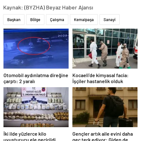
Kaynak: (BYZHA) Beyaz Haber Ajansı
Başkan
Bölge
Çalışma
Kemalpaşa
Sanayi
Otomobil aydınlatma direğine
Kocaeli’de kimyasal facia:
çarptı: 2 yaralı
İşçiler hastanelik olduk
İki ilde yüzlerce kilo
Gençler artık aile evini daha
uyuşturucu ele geçirildi
geç terk ediyor: Giden de