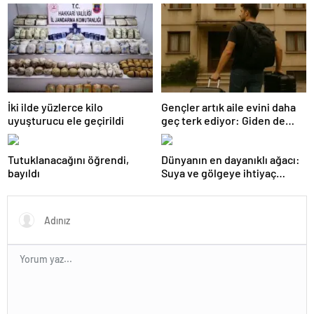
İki ilde yüzlerce kilo
Gençler artık aile evini daha
uyuşturucu ele geçirildi
geç terk ediyor: Giden de
geri dönüyor
Tutuklanacağını öğrendi,
Dünyanın en dayanıklı ağacı:
bayıldı
Suya ve gölgeye ihtiyaç
duymuyor, şifalı meyveler
veriyor!