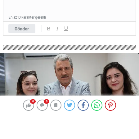
En az 10 karakter gerekli
Gönder
0
0
0
0