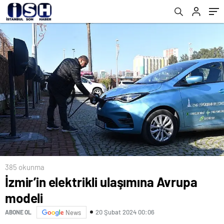
385 okunma
İzmir’in elektrikli ulaşımına Avrupa
modeli
20 Şubat 2024 00:06
ABONE OL
News