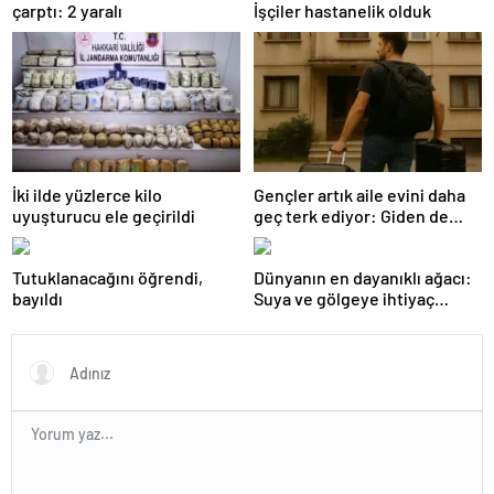
çarptı: 2 yaralı
İşçiler hastanelik olduk
İki ilde yüzlerce kilo
Gençler artık aile evini daha
uyuşturucu ele geçirildi
geç terk ediyor: Giden de
geri dönüyor
Tutuklanacağını öğrendi,
Dünyanın en dayanıklı ağacı:
bayıldı
Suya ve gölgeye ihtiyaç
duymuyor, şifalı meyveler
veriyor!