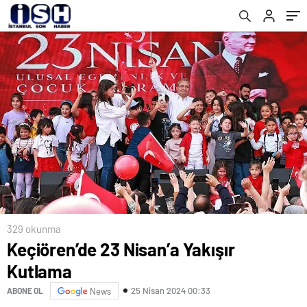
renkli etkinliklerle, ilçenin dört bir yanında
coşkuyla kutladı
329 okunma
Keçiören’de 23 Nisan’a Yakışır
Kutlama
25 Nisan 2024 00:33
ABONE OL
News