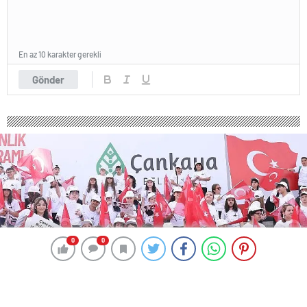
En az 10 karakter gerekli
Gönder
0
0
0
0