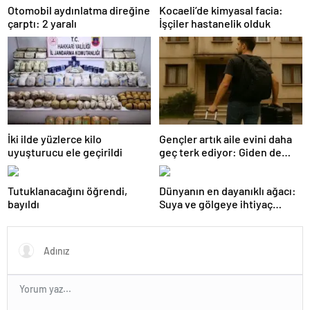
Otomobil aydınlatma direğine
Kocaeli’de kimyasal facia:
çarptı: 2 yaralı
İşçiler hastanelik olduk
İki ilde yüzlerce kilo
Gençler artık aile evini daha
uyuşturucu ele geçirildi
geç terk ediyor: Giden de
geri dönüyor
Tutuklanacağını öğrendi,
Dünyanın en dayanıklı ağacı:
bayıldı
Suya ve gölgeye ihtiyaç
duymuyor, şifalı meyveler
veriyor!