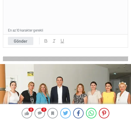
En az 10 karakter gerekli
Gönder
0
0
0
0