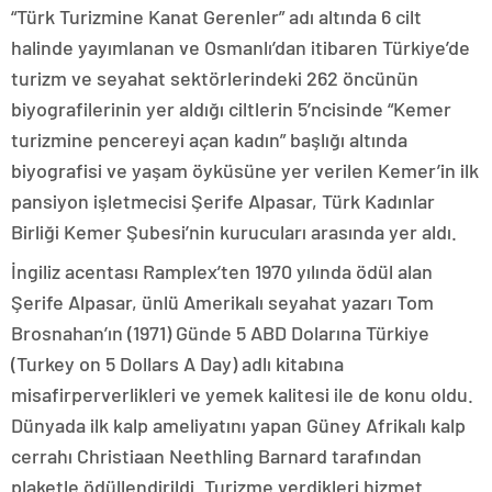
“Türk Turizmine Kanat Gerenler” adı altında 6 cilt
halinde yayımlanan ve Osmanlı’dan itibaren Türkiye’de
turizm ve seyahat sektörlerindeki 262 öncünün
biyografilerinin yer aldığı ciltlerin 5’ncisinde “Kemer
turizmine pencereyi açan kadın” başlığı altında
biyografisi ve yaşam öyküsüne yer verilen Kemer’in ilk
pansiyon işletmecisi Şerife Alpasar, Türk Kadınlar
Birliği Kemer Şubesi’nin kurucuları arasında yer aldı.
İngiliz acentası Ramplex’ten 1970 yılında ödül alan
Şerife Alpasar, ünlü Amerikalı seyahat yazarı Tom
Brosnahan’ın (1971) Günde 5 ABD Dolarına Türkiye
(Turkey on 5 Dollars A Day) adlı kitabına
misafirperverlikleri ve yemek kalitesi ile de konu oldu.
Dünyada ilk kalp ameliyatını yapan Güney Afrikalı kalp
cerrahı Christiaan Neethling Barnard tarafından
plaketle ödüllendirildi. Turizme verdikleri hizmet