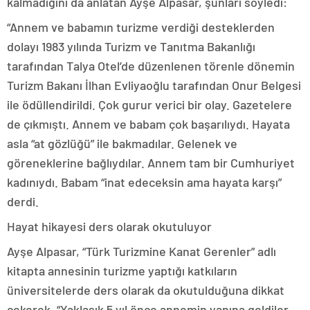
kalmadığını da anlatan Ayşe Alpasar, şunları söyledi:
“Annem ve babamın turizme verdiği desteklerden
dolayı 1983 yılında Turizm ve Tanıtma Bakanlığı
tarafından Talya Otel’de düzenlenen törenle dönemin
Turizm Bakanı İlhan Evliyaoğlu tarafından Onur Belgesi
ile ödüllendirildi. Çok gurur verici bir olay. Gazetelere
de çıkmıştı. Annem ve babam çok başarılıydı. Hayata
asla “at gözlüğü” ile bakmadılar. Gelenek ve
göreneklerine bağlıydılar. Annem tam bir Cumhuriyet
kadınıydı. Babam “inat edeceksin ama hayata karşı”
derdi.
Hayat hikayesi ders olarak okutuluyor
Ayşe Alpasar, “Türk Turizmine Kanat Gerenler” adlı
kitapta annesinin turizme yaptığı katkıların
üniversitelerde ders olarak da okutulduğuna dikkat
çekerek, “Yaklaşık 5 yıl önce annemin yanına geldiler.