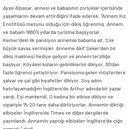
Ayşe Alpasar, annesi ve babasının zorluklar içerisinde
yaşamlarını devam ettirdiğini ifade ederek, “Annem Kız
Enstitüsü mezunu olduğu için dikiş öğrenmiş. Annem
ve babam 1860’lı yıllarda turizme başlıyorlar.
Kemer’deki ilk pansiyon annemle babama ait. Çok
büyük savaş vermişler. Anneme Akif Şeker’den bir
dikiş makinesi hediye geliyor ve annem terziliğe
başlıyor. Köydeki kızların gelinliklerini dikiyor. 30’dan
fazla öğrenci yetiştiriyor. Pansiyona gelen müşterilere
şalvar ve şal gibi kıyafetler dikiyor. Soy adını
hatırlayamadığım İngiltere’de Arthur adında bir yazar
vardı. Eşi mankendi. O kadına bir elbise dikiyor ve
siparişle 15-20 tane daha diktiriyorlar. Annemin diktiği
elbiseler İngiltere’de Times ve diğer dergilerde
yayınlandı. Annemin yaptığı elbiseler İngiltere’de çığır
açmıştı.” dedi.