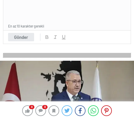
En az 10 karakter gerekli
Gönder
0
0
0
0