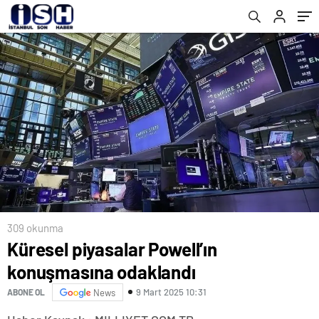
309 okunma
Küresel piyasalar Powell’ın
konuşmasına odaklandı
9 Mart 2025 10:31
ABONE OL
News