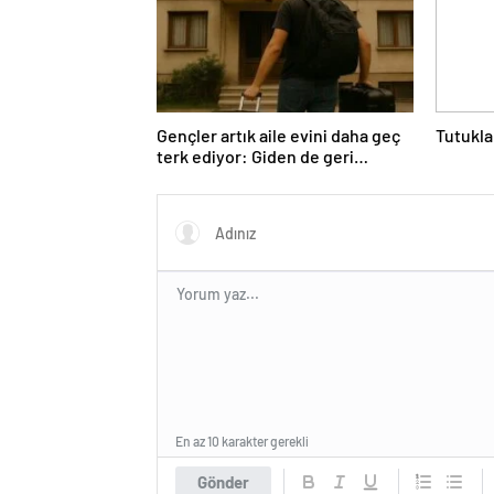
Gençler artık aile evini daha geç
Tutukla
terk ediyor: Giden de geri
dönüyor
En az 10 karakter gerekli
Gönder