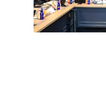
0
BEĞENDİM
ABONE OL
Elazığ Ticaret ve Sanayi Odası’nda düz
gerçekleştirildi.
Elazığ Ticaret ve Sanayi Odası Başkanı
programına, Elazığ Milletvekili Prof. Dr.
Elazığ TSO Meclis Başkanı Sedat Karata
İstişare Kurulu üyeleri, meslek komitesi
üyeleri, muhtarlar ve STK Başkanları kat