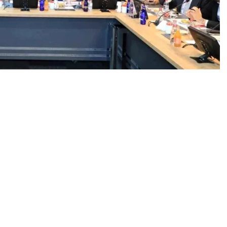
0
News
enlenen bayramlaşma programı, yoğun bir katılımla
 İdris Alan’ın ev sahipliğinde düzenlenen bayramlaşma
 Erol Keleş, Elazığ Belediye Başkanı Şahin Şerifoğulları,
ş, meclis üyeleri, yönetim kurulu üyeleri, Yüksek
 üyeleri, kadın ve genç girişimcileri kurulu başkan ve
ıldı.