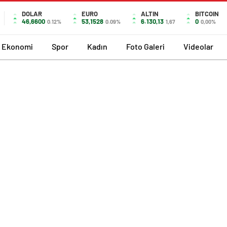
DOLAR
EURO
ALTIN
BITCOIN
46,6600
53,1528
6.130,13
0
0.12%
0.09%
1,67
0,00%
Ekonomi
Spor
Kadın
Foto Galeri
Videolar