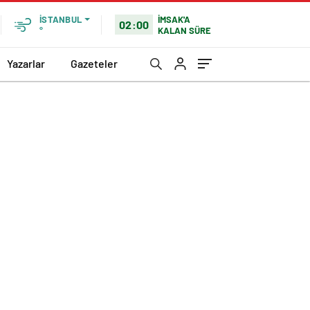
İMSAK'A
İSTANBUL
02:00
KALAN SÜRE
°
Yazarlar
Gazeteler