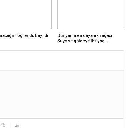
nacağını öğrendi, bayıldı
Dünyanın en dayanıklı ağacı:
Suya ve gölgeye ihtiyaç
duymuyor, şifalı meyveler
veriyor!