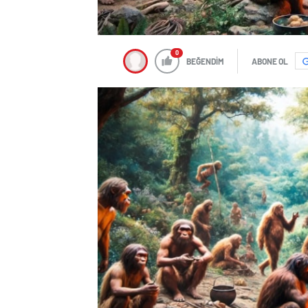
0
BEĞENDİM
ABONE OL