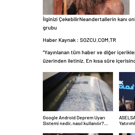
İlginizi Çekebilir
Neandertallerin kanı onl
grubu
Haber Kaynak : SOZCU.COM.TR
“Yayınlanan tüm haber ve diğer içerikler i
üzerinden iletiniz. En kısa süre içerisin
Google Android Deprem Uyarı
ASELSA
Sistemi nedir, nasıl kullanılır?
Yatırıml
Android Deprem Uyarı Sistemi
Açma Adımları!