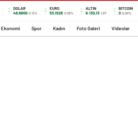
DOLAR
EURO
ALTIN
BITCOIN
46,6600
53,1528
6.130,13
0
0.12%
0.09%
1,67
0,00%
Ekonomi
Spor
Kadın
Foto Galeri
Videolar