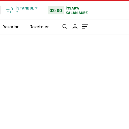
İMSAK'A
İSTANBUL
02:00
KALAN SÜRE
°
Yazarlar
Gazeteler