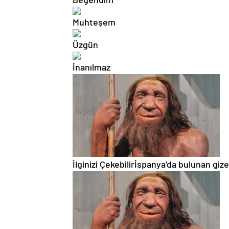
İlginizi Çekebilir
İspanya’da bulunan gize