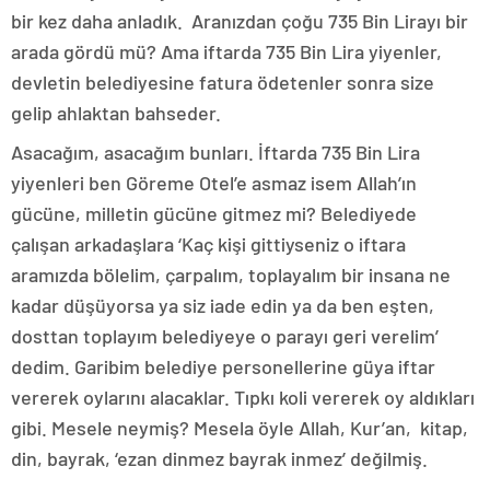
bir kez daha anladık. Aranızdan çoğu 735 Bin Lirayı bir
arada gördü mü? Ama iftarda 735 Bin Lira yiyenler,
devletin belediyesine fatura ödetenler sonra size
gelip ahlaktan bahseder.
Asacağım, asacağım bunları. İftarda 735 Bin Lira
yiyenleri ben Göreme Otel’e asmaz isem Allah’ın
gücüne, milletin gücüne gitmez mi? Belediyede
çalışan arkadaşlara ‘Kaç kişi gittiyseniz o iftara
aramızda bölelim, çarpalım, toplayalım bir insana ne
kadar düşüyorsa ya siz iade edin ya da ben eşten,
dosttan toplayım belediyeye o parayı geri verelim’
dedim. Garibim belediye personellerine güya iftar
vererek oylarını alacaklar. Tıpkı koli vererek oy aldıkları
gibi. Mesele neymiş? Mesela öyle Allah, Kur’an, kitap,
din, bayrak, ‘ezan dinmez bayrak inmez’ değilmiş.