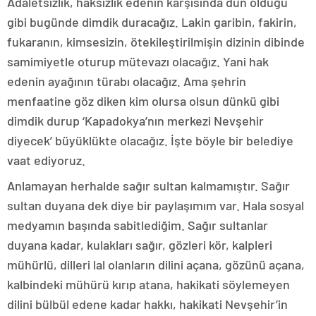
Adaletsizlik, haksızlık edenin karşısında dün olduğu
gibi bugünde dimdik duracağız. Lakin garibin, fakirin,
fukaranın, kimsesizin, ötekileştirilmişin dizinin dibinde
samimiyetle oturup mütevazı olacağız. Yani hak
edenin ayağının türabı olacağız. Ama şehrin
menfaatine göz diken kim olursa olsun dünkü gibi
dimdik durup ‘Kapadokya’nın merkezi Nevşehir
diyecek’ büyüklükte olacağız. İşte böyle bir belediye
vaat ediyoruz.
Anlamayan herhalde sağır sultan kalmamıştır. Sağır
sultan duyana dek diye bir paylaşımım var. Hala sosyal
medyamın başında sabitlediğim. Sağır sultanlar
duyana kadar, kulakları sağır, gözleri kör, kalpleri
mühürlü, dilleri lal olanların dilini açana, gözünü açana,
kalbindeki mühürü kırıp atana, hakikati söylemeyen
dilini bülbül edene kadar hakkı, hakikati Nevşehir’in