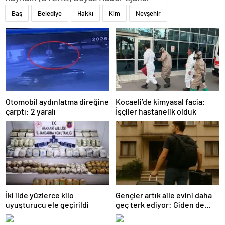
Baş
Belediye
Hakkı
Kim
Nevşehir
Otomobil aydınlatma direğine
Kocaeli’de kimyasal facia:
çarptı: 2 yaralı
İşçiler hastanelik olduk
İki ilde yüzlerce kilo
Gençler artık aile evini daha
uyuşturucu ele geçirildi
geç terk ediyor: Giden de
geri dönüyor