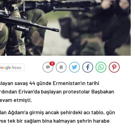
0
News
şlayan savaş 44 günde Ermenistan’ın tarihi
ardından Erivan’da başlayan protestolar Başbakan
devam etmişti.
lan Ağdam’a girmiş ancak şehirdeki acı tablo, gün
deyse tek bir sağlam bina kalmayan şehrin harabe