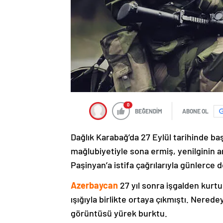
0
BEĞENDİM
ABONE OL
Dağlık Karabağ’da 27 Eylül tarihinde ba
mağlubiyetiyle sona ermiş, yenilginin 
Paşinyan’a istifa çağrılarıyla günlerce 
Azerbaycan
27 yıl sonra işgalden kurtu
ışığıyla birlikte ortaya çıkmıştı. Nere
görüntüsü yürek burktu.