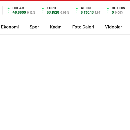
DOLAR
EURO
ALTIN
BITCOIN
46,6600
53,1528
6.130,13
0
0.12%
0.09%
1,67
0,00%
Ekonomi
Spor
Kadın
Foto Galeri
Videolar