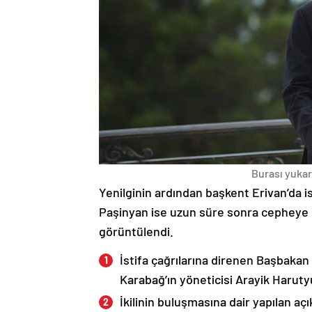
Burası yukarı
Yenilginin ardından başkent Erivan’da i
Paşinyan ise uzun süre sonra cepheye s
görüntülendi.
İstifa çağrılarına direnen Başbakan
Karabağ’ın yöneticisi Arayik Haruty
İkilinin buluşmasına dair yapılan a