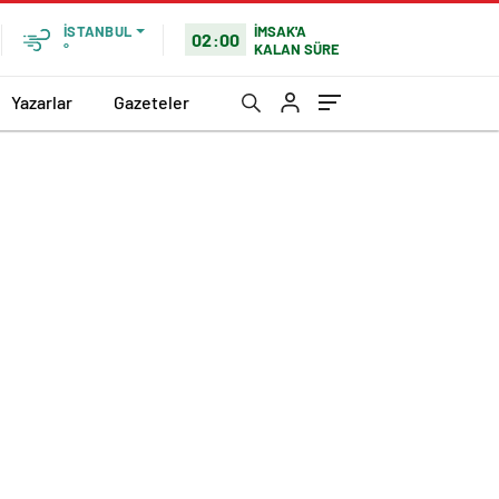
İMSAK'A
İSTANBUL
02:00
KALAN SÜRE
°
Yazarlar
Gazeteler