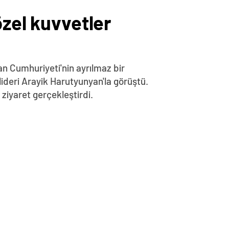
özel kuvvetler
n Cumhuriyeti'nin ayrılmaz bir
lideri Arayik Harutyunyan'la görüştü.
iyaret gerçekleştirdi.