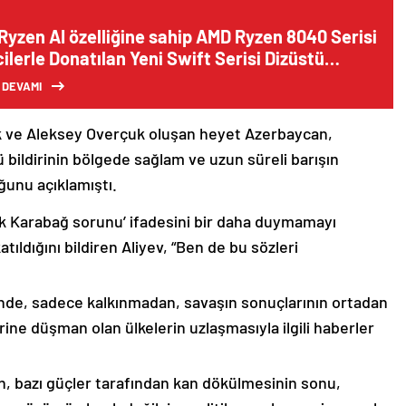
Ryzen AI özelliğine sahip AMD Ryzen 8040 Serisi
ilerle Donatılan Yeni Swift Serisi Dizüstü
ayarlarını Satışa Sundu
 DEVAMI
k ve Aleksey Overçuk oluşan heyet Azerbaycan,
 bildirinin bölgede sağlam ve uzun süreli barışın
ğunu açıklamıştı.
lık Karabağ sorunu’ ifadesini bir daha duymamayı
ıldığını bildiren Aliyev, “Ben de bu sözleri
nde, sadece kalkınmadan, savaşın sonuçlarının ortadan
rine düşman olan ülkelerin uzlaşmasıyla ilgili haberler
nin, bazı güçler tarafından kan dökülmesinin sonu,