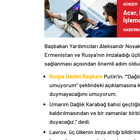
GÜNDEM
Acer, 
İşlemc
Bilgis
HABERİN
Başbakan Yardımcıları Aleksandr Nova
Ermenistan ve Rusya’nın imzaladığı üçlü
sağlanması açısından önemli adım oldu
Rusya Devlet Başkanı
Putin’in, “‘Dağ
umuyorum” şeklindeki açıklamasına kat
duymayacağımı umuyorum.
Umarım Dağlık Karabağ bahsi geçtiği
kaldırılmasından ve bir zamanlar birbi
duyacağız.” dedi.
Lavrov, üç ülkenin imza attığı bildiri